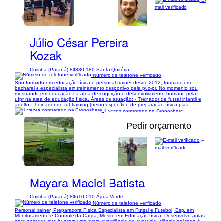
E-
mail verificado
1/9
Júlio César Pereira
Kozak
Curitiba (Paraná) 80330-180 Santa Quitéria
Número de telefone verificado
Sou formado em educação física e personal trainer desde 2012, formado em
bacharel e especialista em treinamento desportivo pela puc-pr. No momento sou
mestrando em educação na área de cognição e desenvolvimento humano pela
ufpr na área de educação física. Áreas de atuação: - Treinador de futsal infantil e
adulto - Treinador de fut training (treino específico de preparação física para...
1 vezes contratado na Cronoshare
Pedir orçamento
E-
mail verificado
1/8
Mayara Maciel Batista
Curitiba (Paraná) 80610-010 Água Verde
Número de telefone verificado
Personal trainer, Preparadora Física Especialista em Futsal e Futebol, Esp. em
Monitoramento e Controle da Carga, Mestre em Educação física. Desenvolve aulas
para pessoas que buscam uma nova experiência de exercício, ciência aplicada à