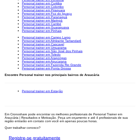
Personal trainer em Curitiba
Personal trainer em Colombo
Personal trainer em Piraquara
Personal trainer em Foz do Iguaçu
Personal trainer em Paranaguá
Personal trainer em Maringá
Personal trainer em Cambé
Personal trainer em Guarapuava
Personal trainer em Pinhais
Personal trainer em Campo Largo
Personal trainer em Almirante Tamandaré
Personal trainer em Cascavel
Personal trainer em Umuarama
Personal trainer em São José dos Pinhais
Personal trainer em Toledo
Personal trainer em Arapongas
Personal trainer em Apucarana
Personal trainer em Fazenda Rio Grande
Personal trainer em Ponta Grossa
Encontre Personal trainer nos principais bairros de Araucária
Personal trainer em Estação
Em Cronoshare pode encontrar os melhores profissionais de Personal Trainer em
Araucária | Resultados e Motivação. Peça um orçamento e até 4 profissionais de sua
região entrarão em contato com você em apenas poucas horas.
Quer trabalhar conosco?
Registre-se gratuitamente