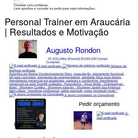
Contrate com confiança.
Leia opiniões e consulte os perfis para mais informações.
Personal Trainer em Araucária
| Resultados e Motivação
Augusto Rondon
10 (2)
Curitiba (Paraná) 81240-430 Campo
Comprido
E-mail verificado
Número de
telefone verificado
Soluções em fitness Condicionamento físico, musculação, treinamento funcional,
taf para concursos, programas de emagrecimento, atividade física para idosos.
Atendimento presencial em academias, parques e condomínio. Atendimento
presencial na rede Smartfit unidades - Fazendinha - Água Verde - Champagnat -
Batel - Shopping Curitiba - Shopping estação - Shopping Jardim das Américas
Nelcy disse:
"excelente profissional, calmo tranquilo, estou gostando muito "
4 vezes contratado na Cronoshare
Pedir orçamento
E-
mail verificado
1/5