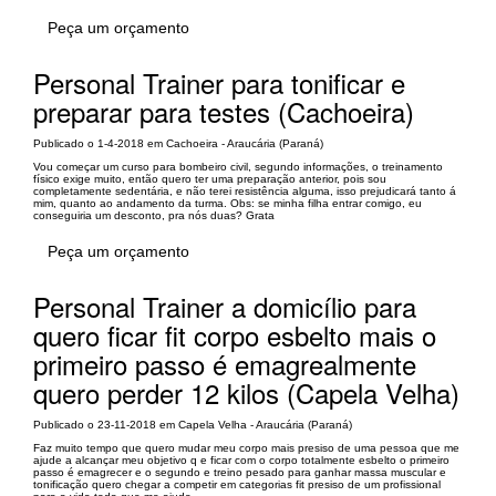
Peça um orçamento
Personal Trainer para tonificar e
preparar para testes (Cachoeira)
Publicado o 1-4-2018 em Cachoeira - Araucária (Paraná)
Vou começar um curso para bombeiro civil, segundo informações, o treinamento
físico exige muito, então quero ter uma preparação anterior, pois sou
completamente sedentária, e não terei resistência alguma, isso prejudicará tanto á
mim, quanto ao andamento da turma. Obs: se minha filha entrar comigo, eu
conseguiria um desconto, pra nós duas? Grata
Peça um orçamento
Personal Trainer a domicílio para
quero ficar fit corpo esbelto mais o
primeiro passo é emagrealmente
quero perder 12 kilos (Capela Velha)
Publicado o 23-11-2018 em Capela Velha - Araucária (Paraná)
Faz muito tempo que quero mudar meu corpo mais presiso de uma pessoa que me
ajude a alcançar meu objetivo q e ficar com o corpo totalmente esbelto o primeiro
passo é emagrecer e o segundo e treino pesado para ganhar massa muscular e
tonificação quero chegar a competir em categorias fit presiso de um profissional