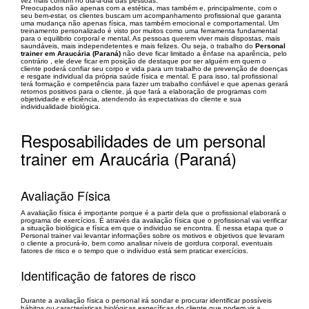
vez mais comum no dia-a-dia das pessoas.
Preocupados não apenas com a estética, mas também e, principalmente, com o
seu bem-estar, os clientes buscam um acompanhamento profissional que garanta
uma mudança não apenas física, mas também emocional e comportamental. Um
treinamento personalizado é visto por muitos como uma ferramenta fundamental
para o equilibrio corporal e mental. As pessoas querem viver mais dispostas, mais
saundáveis, mais independetentes e mais felizes. Ou seja, o trabalho do
Personal
trainer em Araucária (Paraná)
não deve ficar limitado a ênfase na aparência, pelo
contrário , ele deve ficar em posição de destaque por ser alguém em quem o
cliente poderá confiar seu corpo e vida para um trabalho de prevenção de doenças
e resgate individual da própria saúde física e mental. E para isso, tal profissional
terá formação e competência para fazer um trabalho confiável e que apenas gerará
retornos positivos para o cliente, já que fará a elaboração de programas com
objetividade e eficiência, atendendo às expectativas do cliente e sua
individualidade biológica.
Resposabilidades de um personal
trainer em Araucária (Paraná)
Avaliação Física
A avaliação física é importante porque é a partir dela que o profissional elaborará o
programa de exercícios. É através da avaliação física que o profissional vai verificar
a situação biológica e física em que o individuo se encontra. É nessa etapa que o
Personal trainer vai levantar informações sobre os motivos e objetivos que levaram
o cliente a procurá-lo, bem como analisar níveis de gordura corporal, eventuais
fatores de risco e o tempo que o indivíduo está sem praticar exercícios.
Identificação de fatores de risco
Durante a avaliação física o personal irá sondar e procurar identificar possíveis
hábitos ou características biológicas específicas do cliente que podem vir a