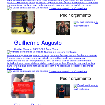
prática. - Hipertrofia, emagrecimento, ajustes biomecânicos, treinamento e esportivo
e recreacional, melhora do condicionamento, manutenção da saúde em geral,...
1 vezes contratado na Cronoshare
Pedir orçamento
E-
mail verificado
1/5
Guilherme Augusto
Curitiba (Paraná) 80620-000 Água Verde
Número de telefone verificado
Meu nome é guilherme, tenho 27 anos, atuo na área da educação física a mais de
5 anos, estou recentemente na cidade de curitiba, onde vejo uma nova
oportunidade de por meu potencial. Sou personal trainer, presto atendimento
individualizado presencial e também consultoria online. Parceria com nutricionista
para ter um plano alimentar adequado com a necessidade e objetivo dos meus
alunos. Sou...
2 vezes contratado na Cronoshare
Pedir orçamento
E-
mail verificado
1/13