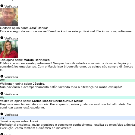
Verificada
Gedson opina sobre
José Danilo
:
Esta é a segunda vez que me oef Feedback sobre este profissional. Ele é um bom profissional.
Verificada
Tais opina sobre
Marcio Henriques
:
O Marcio é um excelente profissional! Sempre tive dificuldades com treinos de musculação por
considerá-los entediantes. Com o Marcio isso é bem diferente, os treinos são sempre dinâmicos
e...
Verificada
WE
Wellington opina sobre
Jéssica
:
Sua paciência e acompanhamento estão fazendo toda a diferença na minha evolução!
Verificada
VA
Valdenice opina sobre
Carlos Moacir Bitencourt De Mello
:
Hoje será meu terceiro dia com ele. Por enquanto, estou gostando muito do trabalho dele. Se
continuar assim, está excelente.
Verificada
JG
Janaina opina sobre
André
:
Profissional excelente, muito atencioso e com muito conhecimento, explica os exercícios além da
execução, como também a dinâmica do movimento.