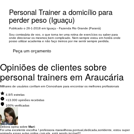
Personal Trainer a domicílio para
perder peso (Iguaçu)
Publicado o 26-1-2018 em Iguaçu - Fazenda Rio Grande (Paraná)
Sou comissária de voo, o que torna ter uma rotina de exercícios ou saber para
onde direcionar os mesmos bem complicado. Nem sempre estou em hotéis onde
posso utilizar academia e não faço treinos por me sentir sempre perdida.
Peça um orçamento
Opiniões de clientes sobre
personal trainers em Araucária
Milhares de usuários confiam em Cronoshare para encontrar os melhores profissionais
4.8/5 estrelas
+13.000 opiniões recebidas
100% verificadas
Debora opina sobre
Mari
:
Foi uma excelente escolha ! professora maravilhosa,pontual,dedicada,sorridente, estou super
animada,essas aulas online com ela ,está sendo incrível!!!