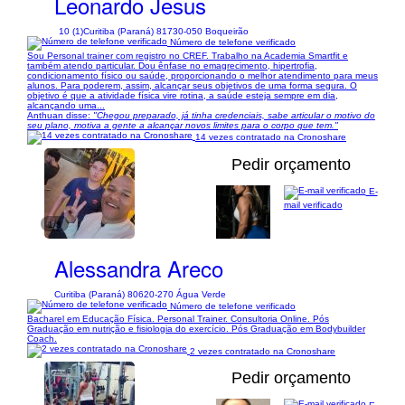
Leonardo Jesus
10 (1)
Curitiba (Paraná) 81730-050 Boqueirão
Número de telefone verificado
Sou Personal trainer com registro no CREF. Trabalho na Academia Smartfit e
também atendo particular. Dou ênfase no emagrecimento, hipertrofia,
condicionamento físico ou saúde, proporcionando o melhor atendimento para meus
alunos. Para poderem, assim, alcançar seus objetivos de uma forma segura. O
objetivo é que a atividade física vire rotina, a saúde esteja sempre em dia,
alcançando uma...
Anthuan disse:
"Chegou preparado, já tinha credenciais, sabe articular o motivo do
seu plano, motiva a gente a alcançar novos limites para o corpo que tem."
14 vezes contratado na Cronoshare
Pedir orçamento
E-
mail verificado
1/3
Alessandra Areco
Curitiba (Paraná) 80620-270 Água Verde
Número de telefone verificado
Bacharel em Educação Física. Personal Trainer. Consultoria Online. Pós
Graduação em nutrição e fisiologia do exercício. Pós Graduação em Bodybuilder
Coach.
2 vezes contratado na Cronoshare
Pedir orçamento