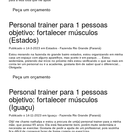
para a vida toda que me ajude
Peça um orçamento
Personal trainer para 1 pessoas
objetivo: fortalecer músculos
(Estados)
Publicado o 14-3-2023 em Estados - Fazenda Rio Grande (Paraná)
Estou morando na fazenda rio grande bairro estados, estou organizando em minha
casa um espaço com alguns aparelhos, mas aceito ir em parque, ... Estou
sedentária, pretendo dar início no próximo mês estou verificando o que sai mais em
conta ter um personal ou ir a academia, gostaria tbm de saber qual o diferencial...
Obrigada
Peça um orçamento
Personal trainer para 1 pessoas
objetivo: fortalecer músculos
(Iguaçu)
Publicado o 14-11-2023 em Iguaçu - Fazenda Rio Grande (Paraná)
Olá! me chamo nathalya e estou a procura de um(a) personal trainer para a minha
mãe, que possui 65 anos. Ela está fisicamente bem, porém muito sedentária e
necessita se exercitar. Gostaria de pedir a ajuda de um profissional, pois sozinha
fica difícil de conseguir fazer de forma correta os exercícios.