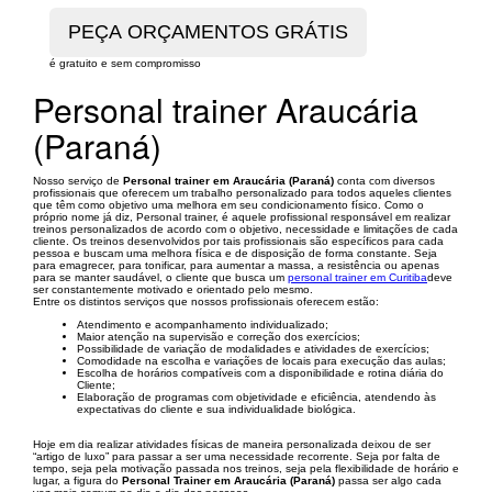
é gratuito e sem compromisso
Personal trainer Araucária
(Paraná)
Nosso serviço de
Personal trainer em Araucária (Paraná)
conta com diversos
profissionais que oferecem um trabalho personalizado para todos aqueles clientes
que têm como objetivo uma melhora em seu condicionamento físico. Como o
próprio nome já diz, Personal trainer, é aquele profissional responsável em realizar
treinos personalizados de acordo com o objetivo, necessidade e limitações de cada
cliente. Os treinos desenvolvidos por tais profissionais são específicos para cada
pessoa e buscam uma melhora física e de disposição de forma constante. Seja
para emagrecer, para tonificar, para aumentar a massa, a resistência ou apenas
para se manter saudável, o cliente que busca um
personal trainer em Curitiba
deve
ser constantemente motivado e orientado pelo mesmo.
Entre os distintos serviços que nossos profissionais oferecem estão:
Atendimento e acompanhamento individualizado;
Maior atenção na supervisão e correção dos exercícios;
Possibilidade de variação de modalidades e atividades de exercícios;
Comodidade na escolha e variações de locais para execução das aulas;
Escolha de horários compatíveis com a disponibilidade e rotina diária do
Cliente;
Elaboração de programas com objetividade e eficiência, atendendo às
expectativas do cliente e sua individualidade biológica.
Hoje em dia realizar atividades físicas de maneira personalizada deixou de ser
“artigo de luxo” para passar a ser uma necessidade recorrente. Seja por falta de
tempo, seja pela motivação passada nos treinos, seja pela flexibilidade de horário e
lugar, a figura do
Personal Trainer em Araucária (Paraná)
passa ser algo cada