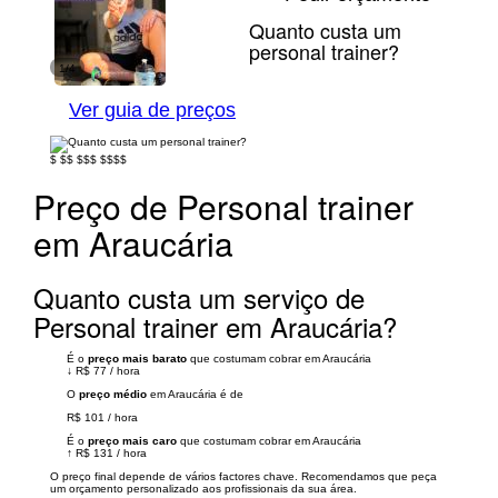
Quanto custa um
personal trainer?
1/4
Ver guia de preços
$
$$
$$$
$$$$
Preço de Personal trainer
em Araucária
Quanto custa um serviço de
Personal trainer em Araucária?
É o
preço mais barato
que costumam cobrar em Araucária
↓
R$ 77
/
hora
O
preço médio
em Araucária é de
R$ 101
/
hora
É o
preço mais caro
que costumam cobrar em Araucária
↑
R$ 131
/
hora
O preço final depende de vários factores chave. Recomendamos que peça
um orçamento personalizado aos profissionais da sua área.