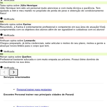
Verificada
TA
Taisa opina sobre
Júlio Henrique
:
Júlio Henrique tem sido um personal muito atencioso e com muita técnica e paciência. Tem
ajudado a mim e meu marido no propósito de perda de peso e obtenção de condicionamento
físico!
Verificada
MA
Marcelo opina sobre
Karina
:
Resumindo, a Karina é extremamente profissional e competente em sua área de atuação! Está
comprometida com os objetivos dos alunos além de ser agradável e cuidadosa com os alunos!
Verificada
AN
Anthuan opina sobre
Leonardo
:
Chegou preparado, já tinha credenciais, sabe articular o motivo do seu plano, motiva a gente a
alcançar novos limites para o corpo que tem.
Verificada
RE
Renan opina sobre
Quellen
:
Profissional bastante educada e com muito empatia ao próximo. Possui ótimo domínio de
conhecimento na sua área.
Verificada
Serviços relacionados
Personal trainer para gestantes
Encontre Personal trainer nas principais cidades de Paraná
Personal trainer em Londrina