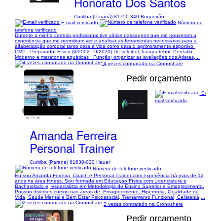
Honorato Dos Santos
Curitiba (Paraná) 81750-340 Boqueirão
E-mail verificado
Número de
telefone verificado
Durante a minha carreira profissional tive várias passagens que me trouxeram a
experiência que me permitiram ver e analisar as ferramentas necessárias para a
alfabetização corporal tanto para a vida como para o aprimoramento esportivo.
CMP - Preparador Físico (6/2002 - 9/2020) De voleibol, basquetebol, Pentatlo
Moderno e maratonas aquáticas : Função; organizar as avaliações dos Atletas,...
4 vezes contratado na Cronoshare
Pedir orçamento
E-
mail verificado
1/6
Amanda Ferreira
Personal Trainer
Curitiba (Paraná) 81630-020 Hauer
Número de telefone verificado
Eu sou Amanda Ferreira, Coach e Personal Trainer com experiência há mais de 12
anos na área fitness. Sou formada em Educação Física com Licenciatura e
Bacharelado e, especialista em Metodologia do Ensino Superior e Emagrecimento.
Possuo diversos cursos nas áreas de: Emagrecimento, Hipertrofia, Qualidade de
Vida, Saúde Mental e Bem Estar Psicossocial, Treinamento Funcional, Calistenia,...
2 vezes contratado na Cronoshare
Pedir orçamento