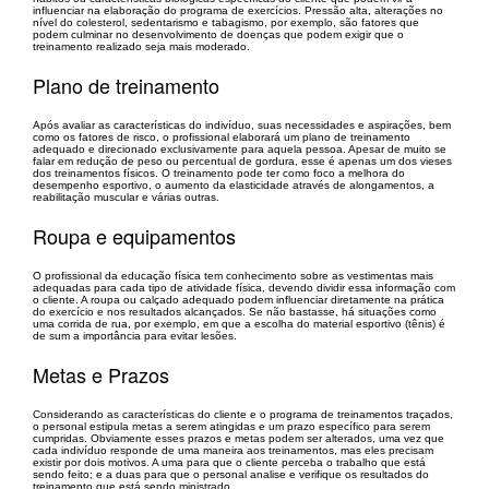
influenciar na elaboração do programa de exercícios. Pressão alta, alterações no
nível do colesterol, sedentarismo e tabagismo, por exemplo, são fatores que
podem culminar no desenvolvimento de doenças que podem exigir que o
treinamento realizado seja mais moderado.
Plano de treinamento
Após avaliar as características do indivíduo, suas necessidades e aspirações, bem
como os fatores de risco, o profissional elaborará um plano de treinamento
adequado e direcionado exclusivamente para aquela pessoa. Apesar de muito se
falar em redução de peso ou percentual de gordura, esse é apenas um dos vieses
dos treinamentos físicos. O treinamento pode ter como foco a melhora do
desempenho esportivo, o aumento da elasticidade através de alongamentos, a
reabilitação muscular e várias outras.
Roupa e equipamentos
O profissional da educação física tem conhecimento sobre as vestimentas mais
adequadas para cada tipo de atividade física, devendo dividir essa informação com
o cliente. A roupa ou calçado adequado podem influenciar diretamente na prática
do exercício e nos resultados alcançados. Se não bastasse, há situações como
uma corrida de rua, por exemplo, em que a escolha do material esportivo (tênis) é
de sum a importância para evitar lesões.
Metas e Prazos
Considerando as características do cliente e o programa de treinamentos traçados,
o personal estipula metas a serem atingidas e um prazo específico para serem
cumpridas. Obviamente esses prazos e metas podem ser alterados, uma vez que
cada indivíduo responde de uma maneira aos treinamentos, mas eles precisam
existir por dois motivos. A uma para que o cliente perceba o trabalho que está
sendo feito; e a duas para que o personal analise e verifique os resultados do
treinamento que está sendo ministrado.