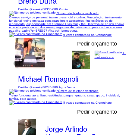
Breno Dutra
Curitiba (Paraná) 80330-000 Portão
Número de telefone verificado
Ofereço serviço de personal trainer presencial e online. Musculação, treinamento
funcional, treino em casa sem aparelhos e acessórios, fins estéticos ou de
rendimento, especialidade em futebol e lutas muay thai. Inscreva-se no link abaixo
e receba parte de um dos meus programas de treinamento para conhecer o meu
trabalho. /adm/?p=BRE667 @coach_brenodutra.
5 vezes contratado na Cronoshare
Pedir orçamento
E-
mail verificado
1/3
Michael Romagnoli
Curitiba (Paraná) 80240-280 Água Verde
Número de telefone verificado
Treino funcional ao ar livre, residência, parque, quadra, casal, grupo, individual,
família, para autista
5 vezes contratado na Cronoshare
Pedir orçamento
Jorge Arlindo