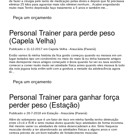
de fazer a cirurgia pelo tanto de medicação pelas dores e depois que fiz precisava
eliminar 25 kilos para aguentar mais não eliminei nenhum... Acabei engordando
muito mais Tenho depressão faço tratamento a 5 anos e também me...
Peça um orçamento
Personal Trainer para perde peso
(Capela Velha)
Publicado o 11-12-2017 em Capela Velha - Araucária (Paraná)
Então vamos lá minha história da fica gordo começou quando eu morava em um
lugar isolados tipo um condomínio no meio do mato lá eu tinha bastante amigos
mais derrepente meus amigos começado ir ibora quando fui ver eu tava sozinho
comecei a comer muito muito sei atividade física antes quando eles morava lá todo
dia nois jogava bola enfim sofri com a gordura a metade da adolescência agora
tô...
Peça um orçamento
Personal Trainer para ganhar força
perder peso (Estação)
Publicado o 26-7-2018 em Estação - Araucária (Paraná)
Além do sobrepeso que é um fator de risco em minha família tenho diminuição
entre c3-c4 e l5-l6 e sinto muitas dores quando faço atividades de forma incorreta.
Até mesmo varrer ou atividades de rotina desencadeiam a dor. Sinto fraqueza
muscular devido a ter abandonado as atividades físicas a alguns anos e com
certeza preciso de um bom trabalho de fortalecimento muscular.