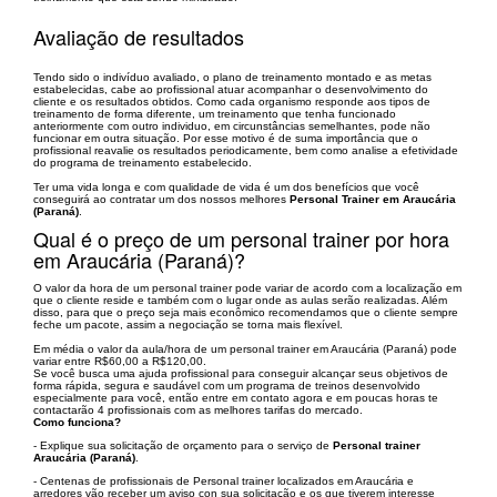
Avaliação de resultados
Tendo sido o indivíduo avaliado, o plano de treinamento montado e as metas
estabelecidas, cabe ao profissional atuar acompanhar o desenvolvimento do
cliente e os resultados obtidos. Como cada organismo responde aos tipos de
treinamento de forma diferente, um treinamento que tenha funcionado
anteriormente com outro individuo, em circunstâncias semelhantes, pode não
funcionar em outra situação. Por esse motivo é de suma importância que o
profissional reavalie os resultados periodicamente, bem como analise a efetividade
do programa de treinamento estabelecido.
Ter uma vida longa e com qualidade de vida é um dos benefícios que você
conseguirá ao contratar um dos nossos melhores
Personal Trainer em Araucária
(Paraná)
.
Qual é o preço de um personal trainer por hora
em Araucária (Paraná)?
O valor da hora de um personal trainer pode variar de acordo com a localização em
que o cliente reside e também com o lugar onde as aulas serão realizadas. Além
disso, para que o preço seja mais econômico recomendamos que o cliente sempre
feche um pacote, assim a negociação se torna mais flexível.
Em média o valor da aula/hora de um personal trainer em Araucária (Paraná) pode
variar entre R$60,00 a R$120,00.
Se você busca uma ajuda profissional para conseguir alcançar seus objetivos de
forma rápida, segura e saudável com um programa de treinos desenvolvido
especialmente para você, então entre em contato agora e em poucas horas te
contactarão 4 profissionais com as melhores tarifas do mercado.
Como funciona?
- Explique sua solicitação de orçamento para o serviço de
Personal trainer
Araucária (Paraná)
.
- Centenas de profissionais de Personal trainer localizados em Araucária e
arredores vão receber um aviso con sua solicitação e os que tiverem interesse