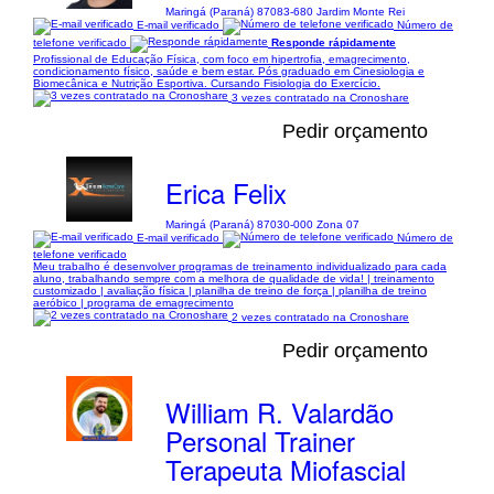
Maringá (Paraná) 87083-680 Jardim Monte Rei
E-mail verificado
Número de
telefone verificado
Responde rápidamente
Profissional de Educação Física, com foco em hipertrofia, emagrecimento,
condicionamento físico, saúde e bem estar. Pós graduado em Cinesiologia e
Biomecânica e Nutrição Esportiva. Cursando Fisiologia do Exercício.
3 vezes contratado na Cronoshare
Pedir orçamento
Erica Felix
Maringá (Paraná) 87030-000 Zona 07
E-mail verificado
Número de
telefone verificado
Meu trabalho é desenvolver programas de treinamento individualizado para cada
aluno, trabalhando sempre com a melhora de qualidade de vida! | treinamento
customizado | avaliação física | planilha de treino de força | planilha de treino
aeróbico | programa de emagrecimento
2 vezes contratado na Cronoshare
Pedir orçamento
William R. Valardão
Personal Trainer
Terapeuta Miofascial