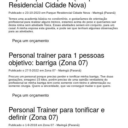
Residencial Cidade Nova)
Publicado o 23-10-2023 em Parque Residencial Cidade Nova - Maringá (Paraná)
Temos uma academia básica no condomínio, e gostaríamos de orientação
profissional para realizar alguns treinos, estamos acima do peso e queríamos sair
desta rotina sem atividade física. Essas atividades seriam em conjunto, para um
casal. A minha esposa esta gravida, e pode ser que tenham algumas observações
para as atividades.
Peça um orçamento
Personal trainer para 1 pessoas
objetivo: barriga (Zona 07)
Publicado o 27-5-2022 em Zona 07 - Maringá (Paraná)
Procuro um personal porque preciso perder e tonificar minha barriga. Tive duas
gestações, emagreci 15 kilos, porém preciso de uma opinião verdadeira do
profissional se minha barriga tem como somente com treino e alimentação ou
somente cirurgia. Quero a sinceridade, que vai conseguir mudar o que quero.
Peça um orçamento
Personal Trainer para tonificar e
definir (Zona 07)
Publicado o 1-9-2018 em Zona 07 - Maringá (Paraná)