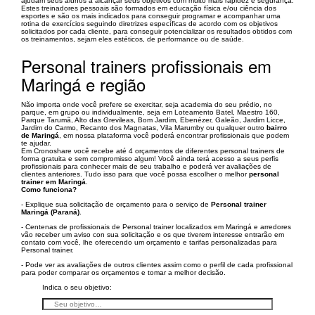
ajudam seus alunos a alcançar seus objetivos com muito mais rapidez e segurança.
Estes treinadores pessoais são formados em educação física e/ou ciência dos
esportes e são os mais indicados para conseguir programar e acompanhar uma
rotina de exercícios seguindo diretrizes específicas de acordo com os objetivos
solicitados por cada cliente, para conseguir potencializar os resultados obtidos com
os treinamentos, sejam eles estéticos, de performance ou de saúde.
Personal trainers profissionais em
Maringá e região
Não importa onde você prefere se exercitar, seja academia do seu prédio, no
parque, em grupo ou individualmente, seja em Loteamento Batel, Maestro 160,
Parque Tarumã, Alto das Grevileas, Bom Jardim, Ebenézer, Galeão, Jardim Licce,
Jardim do Carmo, Recanto dos Magnatas, Vila Marumby ou qualquer outro
bairro
de Maringá
, em nossa plataforma você poderá encontrar profissionais que podem
te ajudar.
Em Cronoshare você recebe até 4 orçamentos de diferentes personal trainers de
forma gratuita e sem compromisso algum! Você ainda terá acesso a seus perfis
profissionais para conhecer mais de seu trabalho e poderá ver avaliações de
clientes anteriores. Tudo isso para que você possa escolher o melhor
personal
trainer em Maringá
.
Como funciona?
- Explique sua solicitação de orçamento para o serviço de
Personal trainer
Maringá (Paraná)
.
- Centenas de profissionais de Personal trainer localizados em Maringá e arredores
vão receber um aviso con sua solicitação e os que tiverem interesse entrarão em
contato com você, lhe oferecendo um orçamento e tarifas personalizadas para
Personal trainer.
- Pode ver as avaliações de outros clientes assim como o perfil de cada profissional
para poder comparar os orçamentos e tomar a melhor decisão.
Indica o seu objetivo: