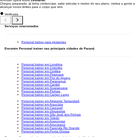
Anthuan opina sobre
Leonardo
:
Chegou preparado, já tinha credenciais, sabe articular o motivo do seu plano, motiva a gente a
alcançar novos limites para o corpo que tem.
Verificada
Serviços relacionados
Personal trainer para gestantes
Encontre Personal trainer nas principais cidades de Paraná
Personal trainer em Londrina
Personal trainer em Colombo
Personal trainer em Curitiba
Personal trainer em Piraquara
Personal trainer em Foz do Iguaçu
Personal trainer em Paranaguá
Personal trainer em Cambé
Personal trainer em Guarapuava
Personal trainer em Pinhais
Personal trainer em Campo Largo
Personal trainer em Almirante Tamandaré
Personal trainer em Araucária
Personal trainer em Cascavel
Personal trainer em Umuarama
Personal trainer em São José dos Pinhais
Personal trainer em Toledo
Personal trainer em Arapongas
Personal trainer em Apucarana
Personal trainer em Fazenda Rio Grande
Personal trainer em Ponta Grossa