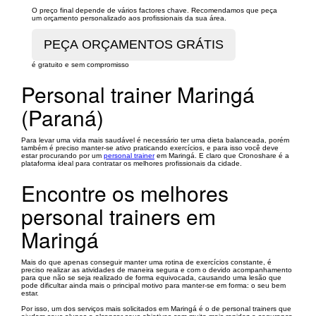
O preço final depende de vários factores chave. Recomendamos que peça
um orçamento personalizado aos profissionais da sua área.
é gratuito e sem compromisso
Personal trainer Maringá
(Paraná)
Para levar uma vida mais saudável é necessário ter uma dieta balanceada, porém
também é preciso manter-se ativo praticando exercícios, e para isso você deve
estar procurando por um
personal trainer
em Maringá. E claro que Cronoshare é a
plataforma ideal para contratar os melhores profissionais da cidade.
Encontre os melhores
personal trainers em
Maringá
Mais do que apenas conseguir manter uma rotina de exercícios constante, é
preciso realizar as atividades de maneira segura e com o devido acompanhamento
para que não se seja realizado de forma equivocada, causando uma lesão que
pode dificultar ainda mais o principal motivo para manter-se em forma: o seu bem
estar.
Por isso, um dos serviços mais solicitados em Maringá é o de personal trainers que