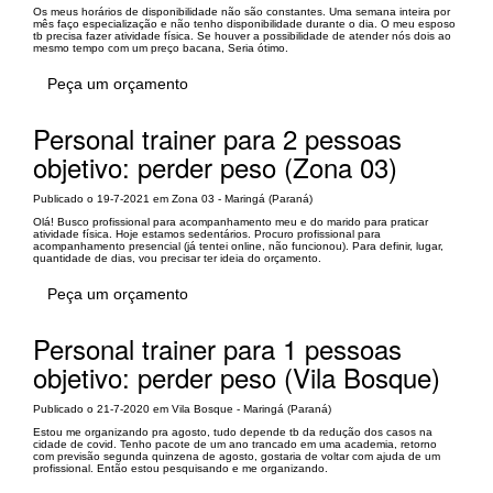
Os meus horários de disponibilidade não são constantes. Uma semana inteira por
mês faço especialização e não tenho disponibilidade durante o dia. O meu esposo
tb precisa fazer atividade física. Se houver a possibilidade de atender nós dois ao
mesmo tempo com um preço bacana, Seria ótimo.
Peça um orçamento
Personal trainer para 2 pessoas
objetivo: perder peso (Zona 03)
Publicado o 19-7-2021 em Zona 03 - Maringá (Paraná)
Olá! Busco profissional para acompanhamento meu e do marido para praticar
atividade física. Hoje estamos sedentários. Procuro profissional para
acompanhamento presencial (já tentei online, não funcionou). Para definir, lugar,
quantidade de dias, vou precisar ter ideia do orçamento.
Peça um orçamento
Personal trainer para 1 pessoas
objetivo: perder peso (Vila Bosque)
Publicado o 21-7-2020 em Vila Bosque - Maringá (Paraná)
Estou me organizando pra agosto, tudo depende tb da redução dos casos na
cidade de covid. Tenho pacote de um ano trancado em uma academia, retorno
com previsão segunda quinzena de agosto, gostaria de voltar com ajuda de um
profissional. Então estou pesquisando e me organizando.