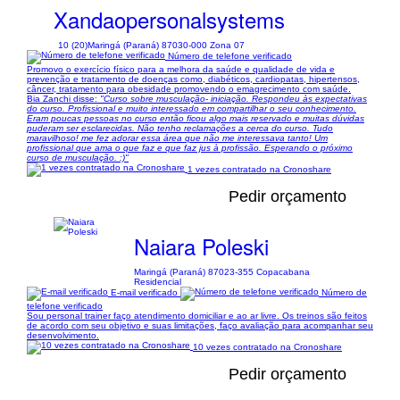
Xandaopersonalsystems
10 (20)
Maringá (Paraná) 87030-000 Zona 07
Número de telefone verificado
Promovo o exercício físico para a melhora da saúde e qualidade de vida e
prevenção e tratamento de doenças como, diabéticos, cardiopatas, hipertensos,
câncer, tratamento para obesidade promovendo o emagrecimento com saúde.
Bia Zanchi disse:
"Curso sobre musculação- iniciação. Respondeu às expectativas
do curso. Profissional e muito interessado em compartilhar o seu conhecimento.
Eram poucas pessoas no curso então ficou algo mais reservado e muitas dúvidas
puderam ser esclarecidas. Não tenho reclamações a cerca do curso. Tudo
maravilhoso! me fez adorar essa área que não me interessava tanto! Um
profissional que ama o que faz e que faz jus à profissão. Esperando o próximo
curso de musculação. :)"
1 vezes contratado na Cronoshare
Pedir orçamento
Naiara Poleski
Maringá (Paraná) 87023-355 Copacabana
Residencial
E-mail verificado
Número de
telefone verificado
Sou personal trainer faço atendimento domiciliar e ao ar livre. Os treinos são feitos
de acordo com seu objetivo e suas limitações, faço avaliação para acompanhar seu
desenvolvimento.
10 vezes contratado na Cronoshare
Pedir orçamento