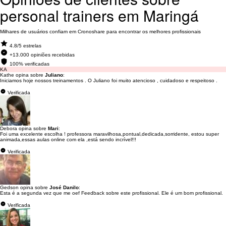
personal trainers em Maringá
Milhares de usuários confiam em Cronoshare para encontrar os melhores profissionais
4.8/5 estrelas
+13.000 opiniões recebidas
100% verificadas
KA
Kathe opina sobre
Juliano
:
Iniciamos hoje nossos treinamentos . O Juliano foi muito atencioso , cuidadoso e respeitoso .
Verificada
Debora opina sobre
Mari
:
Foi uma excelente escolha ! professora maravilhosa,pontual,dedicada,sorridente, estou super
animada,essas aulas online com ela ,está sendo incrível!!!
Verificada
Gedson opina sobre
José Danilo
:
Esta é a segunda vez que me oef Feedback sobre este profissional. Ele é um bom profissional.
Verificada