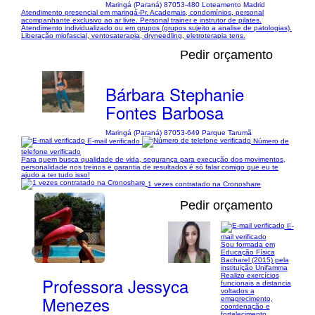
Maringá (Paraná) 87053-480 Loteamento Madrid
Atendimento presencial em maringá-Pr. Academais, condomínios, personal
acompanhante exclusivo ao ar livre. Personal trainer e instrutor de pilates.
Atendimento individualizado ou em grupos (grupos sujeito a analise de patologias).
Liberação miofascial, ventosaterapia, dryneedling, eletroterapia tens.
Pedir orçamento
Bárbara Stephanie
Fontes Barbosa
Maringá (Paraná) 87053-649 Parque Tarumã
E-mail verificado
Número de
telefone verificado
Para quem busca qualidade de vida, segurança para execução dos movimentos,
personalidade nos treinos e garantia de resultados é só falar comigo que eu te
ajudo a ter tudo isso!
1 vezes contratado na Cronoshare
Pedir orçamento
E-
mail verificado
Sou formada em
1/1
Educação Física
Bacharel (2015) pela
instituição Unifamma
Realizo exercícios
Professora Jessyca
funcionais a distancia
voltados a
Menezes
emagrecimento,
coordenação e
fortalecimento.