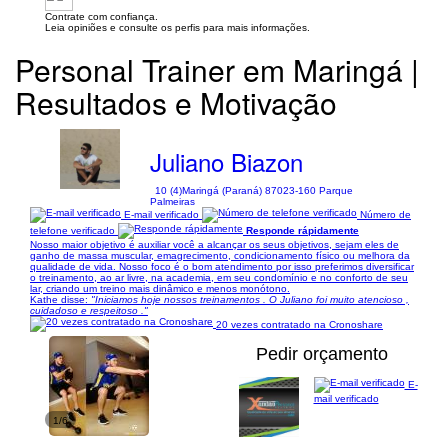
Contrate com confiança.
Leia opiniões e consulte os perfis para mais informações.
Personal Trainer em Maringá |
Resultados e Motivação
Juliano Biazon
10 (4)
Maringá (Paraná) 87023-160 Parque
Palmeiras
E-mail verificado
Número de
telefone verificado
Responde rápidamente
Nosso maior objetivo é auxiliar você a alcançar os seus objetivos, sejam eles de
ganho de massa muscular, emagrecimento, condicionamento físico ou melhora da
qualidade de vida. Nosso foco é o bom atendimento por isso preferimos diversificar
o treinamento, ao ar livre, na academia, em seu condomínio e no conforto de seu
lar, criando um treino mais dinâmico e menos monótono.
Kathe disse:
"Iniciamos hoje nossos treinamentos . O Juliano foi muito atencioso ,
cuidadoso e respeitoso ."
20 vezes contratado na Cronoshare
Pedir orçamento
E-
mail verificado
1/6