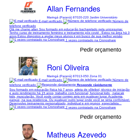
Allan Fernandes
Maringá (Paraná) 87020-220 Jardim Universitário
E-mail verificado
Número de
telefone verificado
Olá me chamo allan Sou formado em educação bacharelado pela unicesumar.
Tenho curso de treinamento feminino e treinamento pós covid . Estou na área há 3
anos Estou dispostos a ajudar meus alunos ir em busco de sua melhor versão
1 vezes contratado na Cronoshare
Pedir orçamento
Roni Oliveira
Maringá (Paraná) 87013-050 Zona 01
E-mail verificado
Número de
telefone verificado
Responde rápidamente
Sou formado em educação física há 7 anos, atleta de vôleibol, técnico de iniciação
e auto rendimento há 15 anos, trabalho com funcional, funcional kids , natacak
kids, musculação. Você pode contar comigo seja em qualquer lugar. Academia,
parque, na sua residencia. Ou qualquer outro lugar onde você se sinta confortável.
Desenvolvo treinamento personalizado, individual e em grupos, especialista...
2 vezes contratado na Cronoshare
Pedir orçamento
Matheus Azevedo