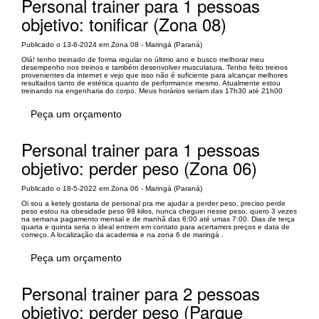
Personal trainer para 1 pessoas
objetivo: tonificar (Zona 08)
Publicado o 13-6-2024 em Zona 08 - Maringá (Paraná)
Olá! tenho treinado de forma regular no último ano e busco melhorar meu
desempenho nos treinos e também desenvolver musculatura. Tenho feito treinos
provenientes da internet e vejo que isso não é suficiente para alcançar melhores
resultados tanto de estética quanto de performance mesmo. Atualmente estou
treinando na engenharia do corpo. Meus horários seriam das 17h30 até 21h00
Peça um orçamento
Personal trainer para 1 pessoas
objetivo: perder peso (Zona 06)
Publicado o 18-5-2022 em Zona 06 - Maringá (Paraná)
Oi sou a ketely gostaria de personal pra me ajudar a perder peso, preciso perde
peso estou na obesidade peso 98 kilos, nunca cheguei nesse peso, quero 3 vezes
na semana pagamento mensal e de manhã das 6:00 até umas 7:00. Dias de terça
quarta e quinta seria o ideal entrem em contato para acertamos preços e data de
começo. A localização da academia e na zona 6 de maringá .
Peça um orçamento
Personal trainer para 2 pessoas
objetivo: perder peso (Parque