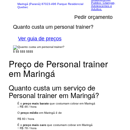
Publico: Crianças,
Maringá (Paraná) 87023-496 Parque Residencial
Adolescentes e
Quebec
Adultos.
Pedir orçamento
Quanto custa um personal trainer?
Ver guia de preços
$
$$
$$$
$$$$
Preço de Personal trainer
em Maringá
Quanto custa um serviço de
Personal trainer em Maringá?
É o
preço mais barato
que costumam cobrar em Maringá
↓
R$ 46
/
hora
O
preço médio
em Maringá é de
R$ 60
/
hora
É o
preço mais caro
que costumam cobrar em Maringá
↑
R$ 78
/
hora