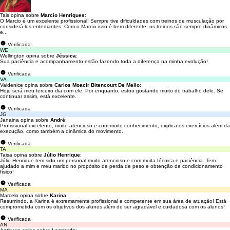
Tais opina sobre
Marcio Henriques
:
O Marcio é um excelente profissional! Sempre tive dificuldades com treinos de musculação por
considerá-los entediantes. Com o Marcio isso é bem diferente, os treinos são sempre dinâmicos
e...
Verificada
WE
Wellington opina sobre
Jéssica
:
Sua paciência e acompanhamento estão fazendo toda a diferença na minha evolução!
Verificada
VA
Valdenice opina sobre
Carlos Moacir Bitencourt De Mello
:
Hoje será meu terceiro dia com ele. Por enquanto, estou gostando muito do trabalho dele. Se
continuar assim, está excelente.
Verificada
JG
Janaina opina sobre
André
:
Profissional excelente, muito atencioso e com muito conhecimento, explica os exercícios além da
execução, como também a dinâmica do movimento.
Verificada
TA
Taisa opina sobre
Júlio Henrique
:
Júlio Henrique tem sido um personal muito atencioso e com muita técnica e paciência. Tem
ajudado a mim e meu marido no propósito de perda de peso e obtenção de condicionamento
físico!
Verificada
MA
Marcelo opina sobre
Karina
:
Resumindo, a Karina é extremamente profissional e competente em sua área de atuação! Está
comprometida com os objetivos dos alunos além de ser agradável e cuidadosa com os alunos!
Verificada
AN