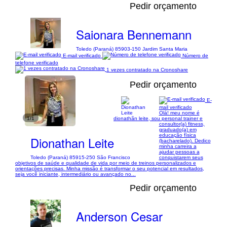
Pedir orçamento
Saionara Bennemann
Toledo (Paraná) 85903-150 Jardim Santa Maria
E-mail verificado
Número de
telefone verificado
1 vezes contratado na Cronoshare
Pedir orçamento
E-
mail verificado
Olá! meu nome é
1/1
dionathãn leite, sou personal trainer e
consultor(a) fitness,
graduado(a) em
educação física
Dionathan Leite
(bacharelado). Dedico
minha carreira a
ajudar pessoas a
Toledo (Paraná) 85915-250 São Francisco
conquistarem seus
objetivos de saúde e qualidade de vida por meio de treinos personalizados e
orientações precisas. Minha missão é transformar o seu potencial em resultados,
seja você iniciante, intermediário ou avançado no...
Pedir orçamento
Anderson Cesar