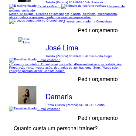
Toledo (Paraná) 85910-090 Vila Pioneiro
E-mail verificado
Número de
telefone verificado
Marido de aluguel. Servicos de jardinagem, diarista, eletricista, encanamento,
obras, pintura e qualquer tarefa que sejamos requisitados.
1 vezes contratado na Cronoshare
Pedir orçamento
José Lima
Toledo (Paraná) 85906-030 Jardim Porto Alegre
E-mail verificado
- Treinador se futebol. Futsal, vôlei, mini vôlei, -Personal trainer com reabilitação.
Preparação física, musculação, dou aulas de zumba, jump. Step. Pilares solo,
correção postural desse kids até adulto.
Pedir orçamento
Damaris
Ponta Grossa (Paraná) 84010-710 Centro
E-mail verificado
Pedir orçamento
Quanto custa um personal trainer?