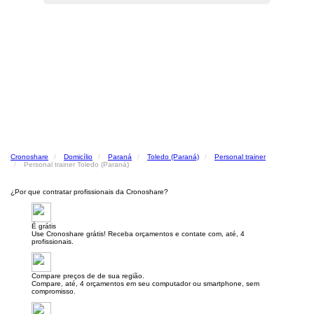
Cronoshare
Domicílio
Paraná
Toledo (Paraná)
Personal trainer
Personal trainer Toledo (Paraná)
¿Por que contratar profissionais da Cronoshare?
É grátis
Use Cronoshare grátis! Receba orçamentos e contate com, até, 4
profissionais.
Compare preços de de sua região.
Compare, até, 4 orçamentos em seu computador ou smartphone, sem
compromisso.