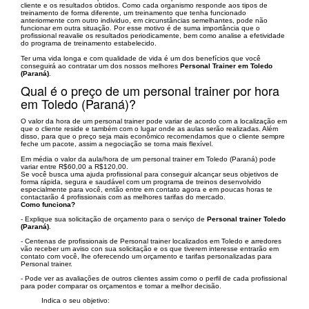
cliente e os resultados obtidos. Como cada organismo responde aos tipos de
treinamento de forma diferente, um treinamento que tenha funcionado
anteriormente com outro individuo, em circunstâncias semelhantes, pode não
funcionar em outra situação. Por esse motivo é de suma importância que o
profissional reavalie os resultados periodicamente, bem como analise a efetividade
do programa de treinamento estabelecido.
Ter uma vida longa e com qualidade de vida é um dos benefícios que você
conseguirá ao contratar um dos nossos melhores
Personal Trainer em Toledo
(Paraná)
.
Qual é o preço de um personal trainer por hora
em Toledo (Paraná)?
O valor da hora de um personal trainer pode variar de acordo com a localização em
que o cliente reside e também com o lugar onde as aulas serão realizadas. Além
disso, para que o preço seja mais econômico recomendamos que o cliente sempre
feche um pacote, assim a negociação se torna mais flexível.
Em média o valor da aula/hora de um personal trainer em Toledo (Paraná) pode
variar entre R$60,00 a R$120,00.
Se você busca uma ajuda profissional para conseguir alcançar seus objetivos de
forma rápida, segura e saudável com um programa de treinos desenvolvido
especialmente para você, então entre em contato agora e em poucas horas te
contactarão 4 profissionais com as melhores tarifas do mercado.
Como funciona?
- Explique sua solicitação de orçamento para o serviço de
Personal trainer Toledo
(Paraná)
.
- Centenas de profissionais de Personal trainer localizados em Toledo e arredores
vão receber um aviso con sua solicitação e os que tiverem interesse entrarão em
contato com você, lhe oferecendo um orçamento e tarifas personalizadas para
Personal trainer.
- Pode ver as avaliações de outros clientes assim como o perfil de cada profissional
para poder comparar os orçamentos e tomar a melhor decisão.
Indica o seu objetivo: