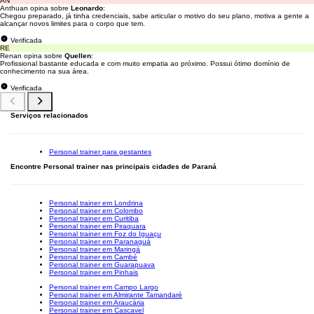
AN
Anthuan opina sobre
Leonardo
:
Chegou preparado, já tinha credenciais, sabe articular o motivo do seu plano, motiva a gente a
alcançar novos limites para o corpo que tem.
Verificada
RE
Renan opina sobre
Quellen
:
Profissional bastante educada e com muito empatia ao próximo. Possui ótimo domínio de
conhecimento na sua área.
Verificada
Serviços relacionados
Personal trainer para gestantes
Encontre Personal trainer nas principais cidades de Paraná
Personal trainer em Londrina
Personal trainer em Colombo
Personal trainer em Curitiba
Personal trainer em Piraquara
Personal trainer em Foz do Iguaçu
Personal trainer em Paranaguá
Personal trainer em Maringá
Personal trainer em Cambé
Personal trainer em Guarapuava
Personal trainer em Pinhais
Personal trainer em Campo Largo
Personal trainer em Almirante Tamandaré
Personal trainer em Araucária
Personal trainer em Cascavel