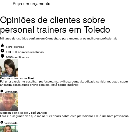
Peça um orçamento
Opiniões de clientes sobre
personal trainers em Toledo
Milhares de usuários confiam em Cronoshare para encontrar os melhores profissionais
4.8/5 estrelas
+13.000 opiniões recebidas
100% verificadas
Debora opina sobre
Mari
:
Foi uma excelente escolha ! professora maravilhosa,pontual,dedicada,sorridente, estou super
animada,essas aulas online com ela ,está sendo incrível!!!
Verificada
Gedson opina sobre
José Danilo
:
Esta é a segunda vez que me oef Feedback sobre este profissional. Ele é um bom profissional.
Verificada