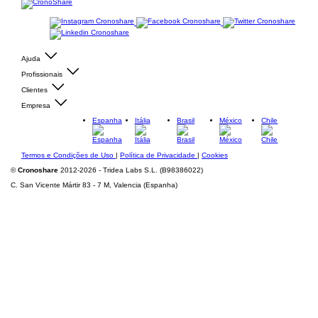
Ajuda
Profissionais
Clientes
Empresa
Espanha
Itália
Brasil
México
Chile
Termos e Condições de Uso
|
Política de Privacidade
|
Cookies
©
Cronoshare
2012-2026 - Tridea Labs S.L. (B98386022)
C. San Vicente Mártir 83 - 7 M, Valencia (Espanha)