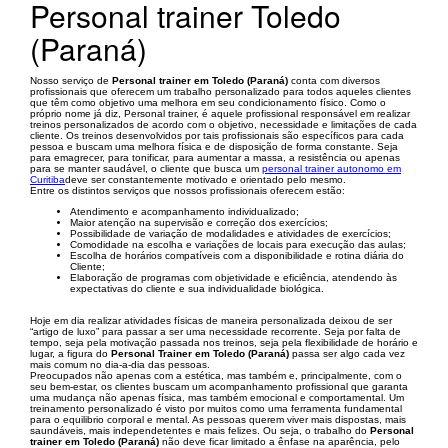
Personal trainer Toledo
(Paraná)
Nosso serviço de
Personal trainer em Toledo (Paraná)
conta com diversos
profissionais que oferecem um trabalho personalizado para todos aqueles clientes
que têm como objetivo uma melhora em seu condicionamento físico. Como o
próprio nome já diz, Personal trainer, é aquele profissional responsável em realizar
treinos personalizados de acordo com o objetivo, necessidade e limitações de cada
cliente. Os treinos desenvolvidos por tais profissionais são específicos para cada
pessoa e buscam uma melhora física e de disposição de forma constante. Seja
para emagrecer, para tonificar, para aumentar a massa, a resistência ou apenas
para se manter saudável, o cliente que busca um
personal trainer autonomo em
Curitiba
deve ser constantemente motivado e orientado pelo mesmo.
Entre os distintos serviços que nossos profissionais oferecem estão:
Atendimento e acompanhamento individualizado;
Maior atenção na supervisão e correção dos exercícios;
Possibilidade de variação de modalidades e atividades de exercícios;
Comodidade na escolha e variações de locais para execução das aulas;
Escolha de horários compatíveis com a disponibilidade e rotina diária do
Cliente;
Elaboração de programas com objetividade e eficiência, atendendo às
expectativas do cliente e sua individualidade biológica.
Hoje em dia realizar atividades físicas de maneira personalizada deixou de ser
“artigo de luxo” para passar a ser uma necessidade recorrente. Seja por falta de
tempo, seja pela motivação passada nos treinos, seja pela flexibilidade de horário e
lugar, a figura do
Personal Trainer em Toledo (Paraná)
passa ser algo cada vez
mais comum no dia-a-dia das pessoas.
Preocupados não apenas com a estética, mas também e, principalmente, com o
seu bem-estar, os clientes buscam um acompanhamento profissional que garanta
uma mudança não apenas física, mas também emocional e comportamental. Um
treinamento personalizado é visto por muitos como uma ferramenta fundamental
para o equilibrio corporal e mental. As pessoas querem viver mais dispostas, mais
saundáveis, mais independetentes e mais felizes. Ou seja, o trabalho do
Personal
trainer em Toledo (Paraná)
não deve ficar limitado a ênfase na aparência, pelo