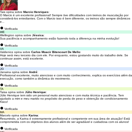
Tais opina sobre
Marcio Henriques
:
O Marcio é um excelente profissional! Sempre tive dificuldades com treinos de musculação por
considerá-los entediantes. Com o Marcio isso é bem diferente, os treinos são sempre dinâmicos
e...
Verificada
WE
Wellington opina sobre
Jéssica
:
Sua paciência e acompanhamento estão fazendo toda a diferença na minha evolução!
Verificada
VA
Valdenice opina sobre
Carlos Moacir Bitencourt De Mello
:
Hoje será meu terceiro dia com ele. Por enquanto, estou gostando muito do trabalho dele. Se
continuar assim, está excelente.
Verificada
JG
Janaina opina sobre
André
:
Profissional excelente, muito atencioso e com muito conhecimento, explica os exercícios além da
execução, como também a dinâmica do movimento.
Verificada
TA
Taisa opina sobre
Júlio Henrique
:
Júlio Henrique tem sido um personal muito atencioso e com muita técnica e paciência. Tem
ajudado a mim e meu marido no propósito de perda de peso e obtenção de condicionamento
físico!
Verificada
MA
Marcelo opina sobre
Karina
:
Resumindo, a Karina é extremamente profissional e competente em sua área de atuação! Está
comprometida com os objetivos dos alunos além de ser agradável e cuidadosa com os alunos!
Verificada