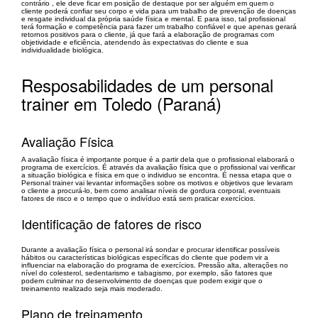
contrário , ele deve ficar em posição de destaque por ser alguém em quem o
cliente poderá confiar seu corpo e vida para um trabalho de prevenção de doenças
e resgate individual da própria saúde física e mental. E para isso, tal profissional
terá formação e competência para fazer um trabalho confiável e que apenas gerará
retornos positivos para o cliente, já que fará a elaboração de programas com
objetividade e eficiência, atendendo às expectativas do cliente e sua
individualidade biológica.
Resposabilidades de um personal
trainer em Toledo (Paraná)
Avaliação Física
A avaliação física é importante porque é a partir dela que o profissional elaborará o
programa de exercícios. É através da avaliação física que o profissional vai verificar
a situação biológica e física em que o individuo se encontra. É nessa etapa que o
Personal trainer vai levantar informações sobre os motivos e objetivos que levaram
o cliente a procurá-lo, bem como analisar níveis de gordura corporal, eventuais
fatores de risco e o tempo que o indivíduo está sem praticar exercícios.
Identificação de fatores de risco
Durante a avaliação física o personal irá sondar e procurar identificar possíveis
hábitos ou características biológicas específicas do cliente que podem vir a
influenciar na elaboração do programa de exercícios. Pressão alta, alterações no
nível do colesterol, sedentarismo e tabagismo, por exemplo, são fatores que
podem culminar no desenvolvimento de doenças que podem exigir que o
treinamento realizado seja mais moderado.
Plano de treinamento