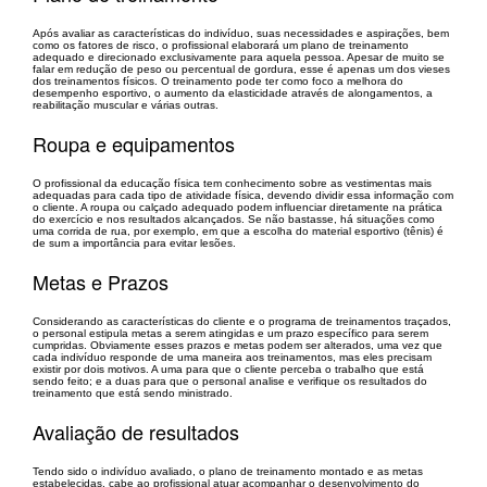
Após avaliar as características do indivíduo, suas necessidades e aspirações, bem
como os fatores de risco, o profissional elaborará um plano de treinamento
adequado e direcionado exclusivamente para aquela pessoa. Apesar de muito se
falar em redução de peso ou percentual de gordura, esse é apenas um dos vieses
dos treinamentos físicos. O treinamento pode ter como foco a melhora do
desempenho esportivo, o aumento da elasticidade através de alongamentos, a
reabilitação muscular e várias outras.
Roupa e equipamentos
O profissional da educação física tem conhecimento sobre as vestimentas mais
adequadas para cada tipo de atividade física, devendo dividir essa informação com
o cliente. A roupa ou calçado adequado podem influenciar diretamente na prática
do exercício e nos resultados alcançados. Se não bastasse, há situações como
uma corrida de rua, por exemplo, em que a escolha do material esportivo (tênis) é
de sum a importância para evitar lesões.
Metas e Prazos
Considerando as características do cliente e o programa de treinamentos traçados,
o personal estipula metas a serem atingidas e um prazo específico para serem
cumpridas. Obviamente esses prazos e metas podem ser alterados, uma vez que
cada indivíduo responde de uma maneira aos treinamentos, mas eles precisam
existir por dois motivos. A uma para que o cliente perceba o trabalho que está
sendo feito; e a duas para que o personal analise e verifique os resultados do
treinamento que está sendo ministrado.
Avaliação de resultados
Tendo sido o indivíduo avaliado, o plano de treinamento montado e as metas
estabelecidas, cabe ao profissional atuar acompanhar o desenvolvimento do