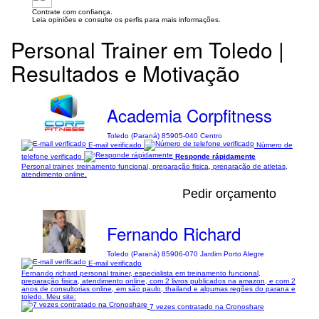
Contrate com confiança.
Leia opiniões e consulte os perfis para mais informações.
Personal Trainer em Toledo |
Resultados e Motivação
Academia Corpfitness
Toledo (Paraná) 85905-040 Centro
E-mail verificado
Número de
telefone verificado
Responde rápidamente
Personal trainer, treinamento funcional, preparação fisica, preparação de atletas,
atendimento online.
Pedir orçamento
Fernando Richard
Toledo (Paraná) 85906-070 Jardim Porto Alegre
E-mail verificado
Fernando richard personal trainer, especialista em treinamento funcional,
preparação fisica, atendimento online, com 2 livros publicados na amazon, e com 2
anos de consultorias online, em são paulo, thailand e algumas regões do parana e
toledo. Meu site:
7 vezes contratado na Cronoshare