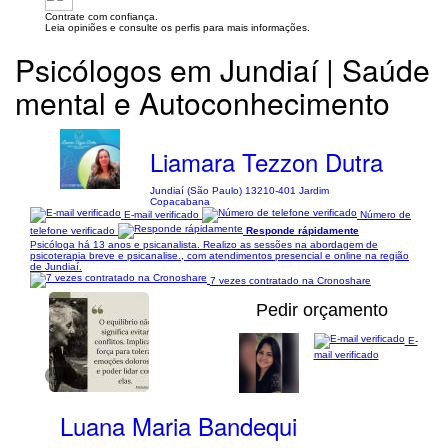
Contrate com confiança.
Leia opiniões e consulte os perfis para mais informações.
Psicólogos em Jundiaí | Saúde
mental e Autoconhecimento
Liamara Tezzon Dutra
Jundiaí (São Paulo) 13210-401 Jardim
Copacabana
E-mail verificado
Número de
telefone verificado
Responde rápidamente
Psicóloga há 13 anos e psicanalista. Realizo as sessões na abordagem de
psicoterapia breve e psicanalise., com atendimentos presencial e online na região
de Jundiaí.
7 vezes contratado na Cronoshare
Pedir orçamento
E-
mail verificado
1/4
Luana Maria Bandequi