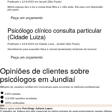
Publicado o 12-9-2022 em Jacaré (São Paulo)
Minha esposa deu a luz a nossa linda filha a 1 mês atrás. Ela esta com depressão
pós parto.
Peça um orçamento
Psicólogo clínico consulta particular
(Cidade Luiza)
Publicado o 24-6-2024 em Cidade Luiza - Jundiaí (São Paulo)
Atendimento para exaustão fisica e mental (ansiedade) síndrome de burnout
Peça um orçamento
Opiniões de clientes sobre
psicólogos em Jundiaí
Milhares de usuários confiam em Cronoshare para encontrar os melhores profissionais
4.8/5 estrelas
+13.000 opiniões recebidas
100% verificadas
MM
Marco opina sobre
Psicóloga Juliana Lopes
:
O trabalho da Juliana tem sido essencial na minha jornada de autoconhecimento nesses últimos