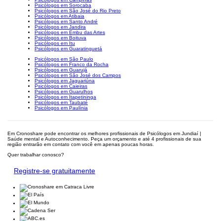
Psicólogos em Sorocaba
Psicólogos em São José do Rio Preto
Psicólogos em Atibaia
Psicólogos em Santo André
Psicólogos em Jandira
Psicólogos em Embu das Artes
Psicólogos em Boituva
Psicólogos em Itu
Psicólogos em Guaratinguetá
Psicólogos em São Paulo
Psicólogos em Franco da Rocha
Psicólogos em Guarujá
Psicólogos em São José dos Campos
Psicólogos em Jaguariúna
Psicólogos em Caieiras
Psicólogos em Guarulhos
Psicólogos em Itapetininga
Psicólogos em Taubaté
Psicólogos em Paulínia
Em Cronoshare pode encontrar os melhores profissionais de Psicólogos em Jundiaí |
Saúde mental e Autoconhecimento. Peça um orçamento e até 4 profissionais de sua
região entrarão em contato com você em apenas poucas horas.
Quer trabalhar conosco?
Registre-se gratuitamente