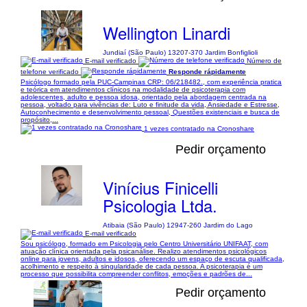
Wellington Linardi
Jundiaí (São Paulo) 13207-370 Jardim Bonfiglioli
E-mail verificado
Número de
telefone verificado
Responde rápidamente
Psicólogo formado pela PUC-Campinas CRP: 06/218482., com experiência pratica
e teórica em atendimentos clínicos na modalidade de psicoterapia com
adolescentes, adulto e pessoa idosa, orientado pela abordagem centrada na
pessoa, voltado para vivências de: Luto e finitude da vida, Ansiedade e Estresse,
Autoconhecimento e desenvolvimento pessoal, Questões existenciais e busca de
propósito,...
1 vezes contratado na Cronoshare
Pedir orçamento
Vinícius Finicelli
Psicologia Ltda.
Atibaia (São Paulo) 12947-260 Jardim do Lago
E-mail verificado
Sou psicólogo, formado em Psicologia pelo Centro Universitário UNIFAAT, com
atuação clínica orientada pela psicanálise. Realizo atendimentos psicológicos
online para jovens, adultos e idosos, oferecendo um espaço de escuta qualificada,
acolhimento e respeito à singularidade de cada pessoa. A psicoterapia é um
processo que possibilita compreender conflitos, emoções e padrões de...
Pedir orçamento