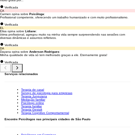
muito grata por...
Verificada
CA
Carmen opina sobre
Psicóloga
:
Profissional competente, oferecendo um trabalho humanizado e com muito profissionalismo.
Verificada
EL
Elisa opina sobre
Lidiane
:
ótima profissional, agregou muito na minha vida sempre surpreendendo nas sessões com
diversas dinâmicas e assuntos refletivos.
Verificada
DA
Dayana opina sobre
Anderson Rodrigues
:
Minha qualidade de vida só tem melhorado graças a ele. Eternamente grata!
Verificada
Serviços relacionados
Terapia de casal
Serviço de psicologia para empresas
Terapia Junguiana
Mediação familiar
Psicólogo online
Terapia familiar
Terapia Gestalt
Terapia Cognitivo Comportamental
Encontre Psicólogos nas principais cidades de São Paulo
Psicólogos em Campinas