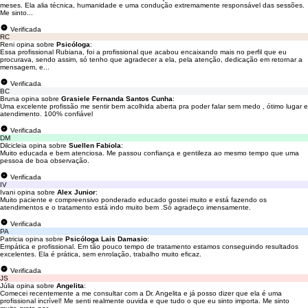
meses. Ela alia técnica, humanidade e uma condução extremamente responsável das sessões.
Me sinto...
Verificada
RC
Reni opina sobre
Psicóloga
:
Essa profissional Rubiana, foi a profissional que acabou encaixando mais no perfil que eu
procurava, sendo assim, só tenho que agradecer a ela, pela atenção, dedicação em retornar a
mensagem, e...
Verificada
BC
Bruna opina sobre
Grasiele Fernanda Santos Cunha
:
Uma excelente profissão me sentir bem acolhida aberta pra poder falar sem medo , ótimo lugar e
atendimento. 100% confiável
Verificada
DM
Dilcicleia opina sobre
Suellen Fabiola
:
Muito educada e bem atenciosa. Me passou confiança e gentileza ao mesmo tempo que uma
pessoa de boa observação.
Verificada
IV
Ivani opina sobre
Alex Junior
:
Muito paciente e compreensivo ponderado educado gostei muito e está fazendo os
atendimentos e o tratamento está indo muito bem .Só agradeço imensamente.
Verificada
PA
Patricia opina sobre
Psicóloga Lais Damasio
:
Empática e profissional. Em tão pouco tempo de tratamento estamos conseguindo resultados
excelentes. Ela é prática, sem enrolação, trabalho muito eficaz.
Verificada
JS
Júlia opina sobre
Angelita
:
Comecei recentemente a me consultar com a Dr. Angelita e já posso dizer que ela é uma
profissional incrível! Me senti realmente ouvida e que tudo o que eu sinto importa. Me sinto