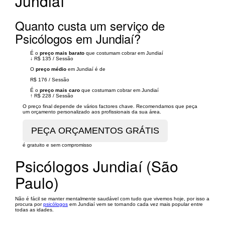
Jundiaí
Quanto custa um serviço de
Psicólogos em Jundiaí?
É o
preço mais barato
que costumam cobrar em Jundiaí
↓
R$ 135
/
Sessão
O
preço médio
em Jundiaí é de
R$ 176
/
Sessão
É o
preço mais caro
que costumam cobrar em Jundiaí
↑
R$ 228
/
Sessão
O preço final depende de vários factores chave. Recomendamos que peça
um orçamento personalizado aos profissionais da sua área.
é gratuito e sem compromisso
Psicólogos Jundiaí (São
Paulo)
Não é fácil se manter mentalmente saudável com tudo que vivemos hoje, por isso a
procura por
psicólogos
em Jundiaí vem se tornando cada vez mais popular entre
todas as idades.