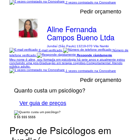
2 vezes contratado na Cronoshare
Pedir orçamento
Aline Fernanda
Campos Bueno Ltda
Jundiaí (São Paulo) 13219-070 Vila Nambi
E-mail verificado
Número de
telefone verificado
Responde rápidamente
Meu nome é aline, sou formada em psicologia há sete anos e atualmente estou
concluindo uma pós-Graduação em terapia cognitivo-Comportamental. Atendo
público adulto.
1 vezes contratado na Cronoshare
Pedir orçamento
Quanto custa um psicólogo?
Ver guia de preços
$
$$
$$$
$$$$
Preço de Psicólogos em