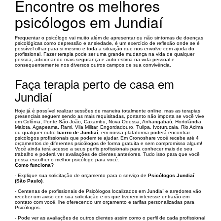
Encontre os melhores
psicólogos em Jundiaí
Frequentar o psicólogo vai muito além de apresentar ou não sintomas de doenças
psicológicas como depressão e ansiedade, é um exercício de reflexão onde se é
possível olhar para si mesmo e toda a situação que nos envolve com ajuda do
profissional. Fazer terapia pode ser uma grande mudança na vida de qualquer
pessoa, adicionando mais segurança e auto-estima na vida pessoal e
consequentemente nos diversos outros campos de sua convivência.
Faça terapia perto de casa em
Jundiaí
Hoje já é possível realizar sessões de maneira totalmente online, mas as terapias
presenciais seguem sendo as mais requisitadas, portanto não importa se você vive
em Colônia, Ponte São João, Caxambu, Nova Odessa, Anhangabaú, Hortolândia,
Malota, Agapeama, Rami, Vila Militar, Engordadouro, Tulipa, Ivoturucaia, Rio Acima
ou qualquer outro
bairro de Jundiaí
, em nossa plataforma poderá encontrar
psicólogos profissionais que podem te ajudar. Em Cronoshare você recebe até 4
orçamentos de diferentes psicólogos de forma gratuita e sem compromisso algum!
Você ainda terá acesso a seus perfis profissionais para conhecer mais de seu
trabalho e poderá ver avaliações de clientes anteriores. Tudo isso para que você
possa escolher o melhor psicólogo para você.
Como funciona?
- Explique sua solicitação de orçamento para o serviço de
Psicólogos Jundiaí
(São Paulo)
.
- Centenas de profissionais de Psicólogos localizados em Jundiaí e arredores vão
receber um aviso con sua solicitação e os que tiverem interesse entrarão em
contato com você, lhe oferecendo um orçamento e tarifas personalizadas para
Psicólogos.
- Pode ver as avaliações de outros clientes assim como o perfil de cada profissional