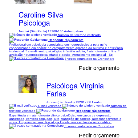
Caroline Silva
Psicologa
Jundiaí (São Paulo) 13208-160 Anhangabaú
Número de telefone verificado
Responde rápidamente
Profissional em psicologia especialista em neuropsicologia pela usf e
especializanda em análise do comportamento aplicada ao autismo e deficiência
intelectual. * atendimento psicológico infantil e adulto; * atendimento online; *
avaliação neuropsicológica infantil e adulto. Atendimento em jundiaí - Sp
3 vezes contratado na Cronoshare
Pedir orçamento
Psicóloga Virginia
Farias
Jundiaí (São Paulo) 13201-000 Centro
E-mail verificado
Número de
telefone verificado
Responde rápidamente
Experiência em atendimento clínico psicológico em casos de depressão,
ansiedade, conflitos conjugais, luto, transição de carreira, autoconhecimento e
vícios. Experiência como Psicóloga Escolar em escolas de rede pública.
3 vezes contratado na Cronoshare
Pedir orçamento