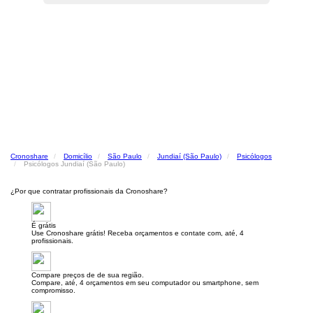
Cronoshare
Domicílio
São Paulo
Jundiaí (São Paulo)
Psicólogos
Psicólogos Jundiaí (São Paulo)
¿Por que contratar profissionais da Cronoshare?
É grátis
Use Cronoshare grátis! Receba orçamentos e contate com, até, 4
profissionais.
Compare preços de de sua região.
Compare, até, 4 orçamentos em seu computador ou smartphone, sem
compromisso.