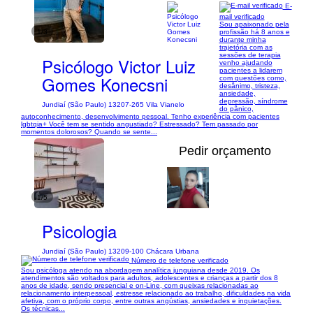
E-
mail verificado
Sou apaixonado pela
1/3
profissão há 8 anos e
durante minha
trajetória com as
sessões de terapia
Psicólogo Victor Luiz
venho ajudando
pacientes a lidarem
Gomes Konecsni
com questões como,
desânimo, tristeza,
ansiedade,
depressão, síndrome
Jundiaí (São Paulo) 13207-265 Vila Vianelo
do pânico,
autoconhecimento, desenvolvimento pessoal. Tenho experiência com pacientes
lgbtqia+ Você tem se sentido angustiado? Estressado? Tem passado por
momentos dolorosos? Quando se sente...
Pedir orçamento
1/5
Psicologia
Jundiaí (São Paulo) 13209-100 Chácara Urbana
Número de telefone verificado
Sou psicóloga atendo na abordagem analítica junguiana desde 2019. Os
atendimentos são voltados para adultos, adolescentes e crianças a partir dos 8
anos de idade, sendo presencial e on-Line, com queixas relacionadas ao
relacionamento interpessoal, estresse relacionado ao trabalho, dificuldades na vida
afetiva, com o próprio corpo, entre outras angústias, ansiedades e inquietações.
Os técnicas...