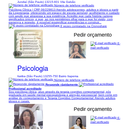
Jundiaí (São Paulo) 13215-601 Vila Galvão
Número de telefone verificado
Psicóloga Clínica | CRP 06/229813 Atendo adolescentes, adultos e idosos a partir
da Logoterapia, oferecendo um espaço de escuta sensível, acolhimento e cuidado
com aquilo que atravessa a sua existência. Acredito que cada história carrega
significados únicos, e que, ao nos permitirmos olhar para o que foi vivido, com
presença e respeito, é possível ressignificar experiências e construir...
6 vezes contratado na Cronoshare
Pedir orçamento
E-
mail verificado
1/4
Psicologia
Itatiba (São Paulo) 13255-750 Bairro Itapema
Número de telefone verificado
Responde rápidamente
Profissional acreditado
Sou psicóloga clinica, atuo através da terapia cognitivo comportamental, pós
graduada em saúde mental psicopatologia e atenção psicossocial, bem como em
análise do comportamento e Terapia Cognitivo Comportamental. Atendo adultos,
idosos e casais.
Pedir orçamento
E-
mail verificado
1/2