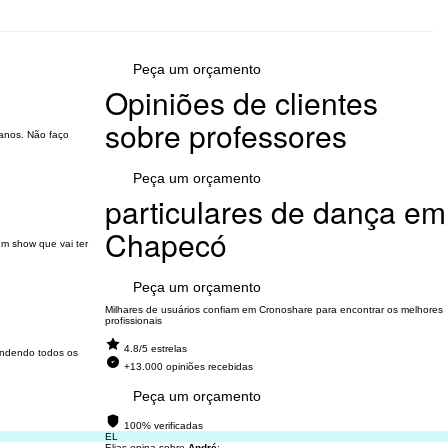
Peça um orçamento
Opiniões de clientes
sobre professores
 anos. Não faço
Peça um orçamento
particulares de dança em
Chapecó
um show que vai ter
Peça um orçamento
Milhares de usuários confiam em Cronoshare para encontrar os melhores
profissionais
4.8/5 estrelas
rendendo todos os
+13.000 opiniões recebidas
Peça um orçamento
100% verificadas
EL
Elias opina sobre
André
: