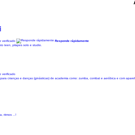
i
 verificado
Responde rápidamente
o teen, pilapes solo e studio.
 verificado
 para crianças e danças (ginásticas) de academia como: zumba, combat e aeróbica e com aparel
 ritmos ...!