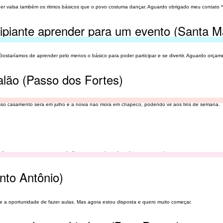
der valsa também os ritmos básicos que o povo costuma dançar. Aguardo obrigado meu contato *
cipiante aprender para um evento (Santa M
staríamos de aprender pelo menos o básico para poder participar e se divertir. Aguardo orçam
alão (Passo dos Fortes)
osso casamento será em julho e a noiva não mora em chapecó, podendo vir aos fins de semana.
 fazerem com amor o seu trabalho, serem amigos de todos, e ter respeito uns aos outros.
nto Antônio)
a oportunidade de fazer aulas. Mas agora estou disposta e quero muito começar.