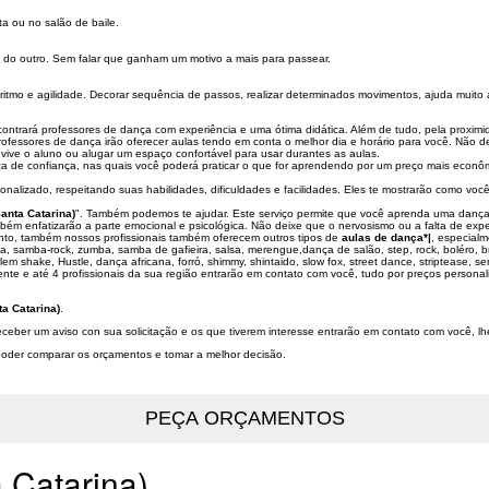
a ou no salão de baile.
 do outro. Sem falar que ganham um motivo a mais para passear.
tmo e agilidade. Decorar sequência de passos, realizar determinados movimentos, ajuda muito 
trará professores de dança com experiência e uma ótima didática. Além de tudo, pela proximida
professores de dança irão oferecer aulas tendo em conta o melhor dia e horário para você. Não 
ive o aluno ou alugar um espaço confortável para usar durantes as aulas.
a de confiança, nas quais você poderá praticar o que for aprendendo por um preço mais econô
rsonalizado, respeitando suas habilidades, dificuldades e facilidades. Eles te mostrarão como v
anta Catarina)
". Também podemos te ajudar. Este serviço permite que você aprenda uma dança
mbém enfatizarão a parte emocional e psicológica. Não deixe que o nervosismo ou a falta de expe
ento, também nossos profissionais também oferecem outros tipos de
aulas de dança*|
, especial
ba, samba-rock, zumba, samba de gafieira, salsa, merengue,dança de salão, step, rock, boléro,
 shake, Hustle, dança africana, forró, shimmy, shintaido, slow fox, street dance, striptease, ser
ente e até 4 profissionais da sua região entrarão em contato com você, tudo por preços personal
a Catarina)
.
ceber um aviso con sua solicitação e os que tiverem interesse entrarão em contato com você, l
a poder comparar os orçamentos e tomar a melhor decisão.
 Catarina)