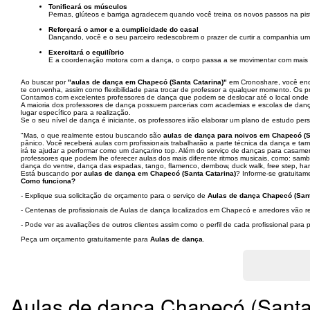
Tonificará os músculos
Pernas, glúteos e barriga agradecem quando você treina os novos passos na pist
Reforçará o amor e a cumplicidade do casal
Dançando, você e o seu parceiro redescobrem o prazer de curtir a companhia um
Exercitará o equilíbrio
E a coordenação motora com a dança, o corpo passa a se movimentar com mais ri
Ao buscar por
"aulas de dança em Chapecó (Santa Catarina)"
em Cronoshare, você encon
te convenha, assim como flexibilidade para trocar de professor a qualquer momento. Os 
Contamos com excelentes professores de dança que podem se deslocar até o local onde v
A maioria dos professores de dança possuem parcerias com academias e escolas de danç
lugar específico para a realização.
Se o seu nível de dança é iniciante, os professores irão elaborar um plano de estudo pe
"Mas, o que realmente estou buscando são
aulas de dança para noivos em Chapecó (S
pânico. Você receberá aulas com profissionais trabalharão a parte técnica da dança e ta
irá te ajudar a performar como um dançarino top. Além do serviço de danças para casam
professores que podem lhe oferecer aulas dos mais diferente ritmos musicais, como: sam
dança do ventre, dança das espadas, tango, flamenco, dembow, duck walk, free step, harlem
Está buscando por
aulas de dança em Chapecó (Santa Catarina)
? Informe-se gratuitam
Como funciona?
- Explique sua solicitação de orçamento para o serviço de
Aulas de dança Chapecó (Sant
- Centenas de profissionais de Aulas de dança localizados em Chapecó e arredores vão re
- Pode ver as avaliações de outros clientes assim como o perfil de cada profissional par
Peça um orçamento gratuitamente para
Aulas de dança
.
Aulas de dança Chapecó (Santa