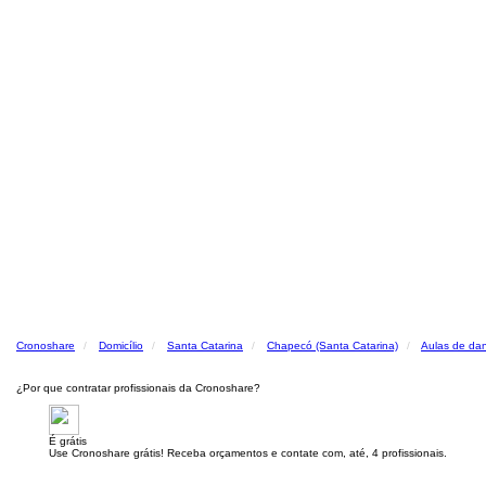
Cronoshare
Domicílio
Santa Catarina
Chapecó (Santa Catarina)
Aulas de da
¿Por que contratar profissionais da Cronoshare?
É grátis
Use Cronoshare grátis! Receba orçamentos e contate com, até, 4 profissionais.