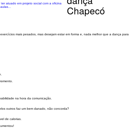
dança
r atuado em projeto social com a oficina
Chapecó
aulas...
u exercícios mais pesados, mas desejam estar em forma e, nada melhor que a dança para
e.
 momento.
 habilidade na hora da comunicação.
pelos outros faz um bem danado, não concorda?
el de calorias.
 aumentou!