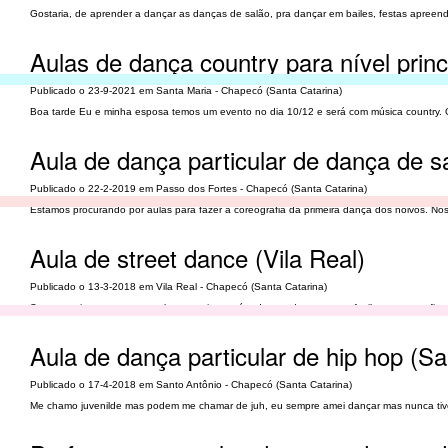
Gostaria, de aprender a dançar as danças de salão, pra dançar em bailes, festas apreen
Aulas de dança country para nível prin
Publicado o 23-9-2021 em Santa Maria - Chapecó (Santa Catarina)
Boa tarde Eu e minha esposa temos um evento no dia 10/12 e será com música country. Go
Aula de dança particular de dança de s
Publicado o 22-2-2019 em Passo dos Fortes - Chapecó (Santa Catarina)
Estamos procurando por aulas para fazer a coreografia da primeira dança dos noivos. N
Aula de street dance (Vila Real)
Publicado o 13-3-2018 em Vila Real - Chapecó (Santa Catarina)
Serem pacientes com seus alunos, pois nao é todo mundo que pega facil as coreografias,
Aula de dança particular de hip hop (Sa
Publicado o 17-4-2018 em Santo Antônio - Chapecó (Santa Catarina)
Me chamo juvenilde mas podem me chamar de juh, eu sempre amei dançar mas nunca tive 