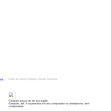
nça
Aulas de dança Chapecó (Santa Catarina)
Compare preços de de sua região.
Compare, até, 4 orçamentos em seu computador ou smartphone, sem
compromisso.