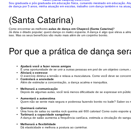
Sou graduada e pós graduada em educação física, cursando mestrado em educação. Atuo 
de dança por 5 anos, minha atuação em escolas, trabalho com dança também e na atuaçã
(Santa Catarina)
Como encontrar as melhores
aulas de dança em Chapecó (Santa Catarina)
?
Já dizia o ditado popular:
quem dança os males espanta
. A dança é algo que eleva a al
isso. Mas os seus benefícios vão muito mais além de um corpinho bonito.
Por que a prática de dança se
Ajudará você a fazer novos amigos
É uma oportunidade de se unir a outras pessoas em prol de um objetivo comum. A 
Aliviará o estresse
O exercício diminui a tensão e relaxa a musculatura. Como você deve se conce
Controlará a ansiedade
Além de estimular a concentração, a dança acalma e tranquiliza.
Melhorará a comunicação
Depois de algumas aulas, você terá menos dificuldade de se expressar em públic
Aumentará a autoestima
Quem não se sente mais segura e poderosa fazendo bonito no baile? Saber os m
Queimará calorias
Uma hora de salsa ou samba rock queima até 600 calorias! Como outro esporte q
Turbinará a capacidade sanguínea
A dança de salão aumenta a frequência cardíaca, estimula a circulação do sangu
Melhorará a flexibilidade
Dá elasticidade e melhora a postura ao caminhar.