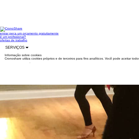
entrar
peça um orçamento gratuitamente
é um profissional?
ofertas de trabalho
SERVIÇOS
Informação sobre cookies
Cronoshare utiliza cookies próprios e de terceiros para fins analíticos. Você pode aceitar to
mais informações
.