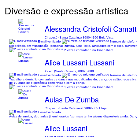
Diversão e expressão artística
Alessandra Cristofoli Camatt
Chapecó (Santa Catarina) 89804-190 Bela Vista
E-mail verificado
Número de telefone
Experiência em musculação, personal, zumba, jump, bike, atividades com idosos, moviment
2 vezes contratado na Cronoshare
Alice Lussani Lussani
Xaxim (Santa Catarina) 89825-000
E-mail verificado
Número de telefone
Trabalho a domicílio com aulas de dança nas modalidades de: dança de salão, recreativa
de 10 anos de experiência comprovada com a dança.
1 vezes contratado na Cronoshare
Aulas De Zumba
Chapecó (Santa Catarina) 89809-505 Efapi
E-mail verificado
Aulas de zumba, dou aulas já em horários fixo, mais tenho alguns disponiveis ainda. Dança,
Alice Lussani
Xaxim (Santa Catarina) 89825-000