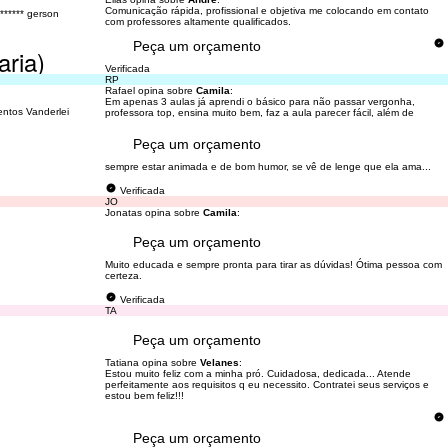
Comunicação rápida, profissional e objetiva me colocando em contato
****** gerson
com professores altamente qualificados.
Peça um orçamento
aria)
Verificada
RP
Rafael opina sobre
Camila
:
Em apenas 3 aulas já aprendi o básico para não passar vergonha,
entos Vanderlei
professora top, ensina muito bem, faz a aula parecer fácil, além de
Peça um orçamento
sempre estar animada e de bom humor, se vê de lenge que ela ama...
Verificada
JO
Jonatas opina sobre
Camila
:
Peça um orçamento
Muito educada e sempre pronta para tirar as dúvidas! Ótima pessoa com
certeza.
Verificada
TA
Peça um orçamento
Tatiana opina sobre
Velanes
:
Estou muito feliz com a minha pró. Cuidadosa, dedicada... Atende
perfeitamente aos requisitos q eu necessito. Contratei seus serviços e
estou bem feliz!!!
Peça um orçamento