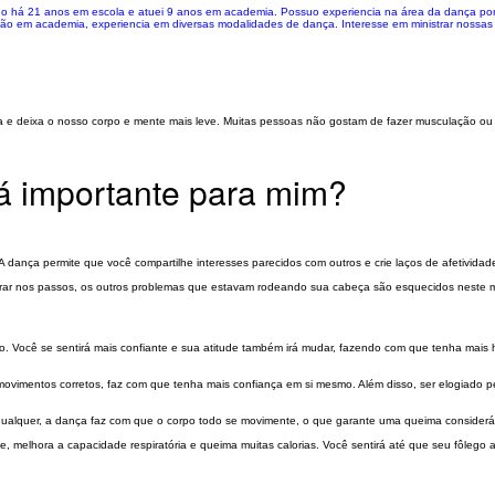
há 21 anos em escola e atuei 9 anos em academia. Possuo experiencia na área da dança por te
o em academia, experiencia em diversas modalidades de dança. Interesse em ministrar nossas 
ma e deixa o nosso corpo e mente mais leve. Muitas pessoas não gostam de fazer musculação o
rá importante para mim?
dança permite que você compartilhe interesses parecidos com outros e crie laços de afetividad
ntrar nos passos, os outros problemas que estavam rodeando sua cabeça são esquecidos neste
o. Você se sentirá mais confiante e sua atitude também irá mudar, fazendo com que tenha mais
ovimentos corretos, faz com que tenha mais confiança em si mesmo. Além disso, ser elogiado 
ualquer, a dança faz com que o corpo todo se movimente, o que garante uma queima consideráv
e, melhora a capacidade respiratória e queima muitas calorias. Você sentirá até que seu fôlego