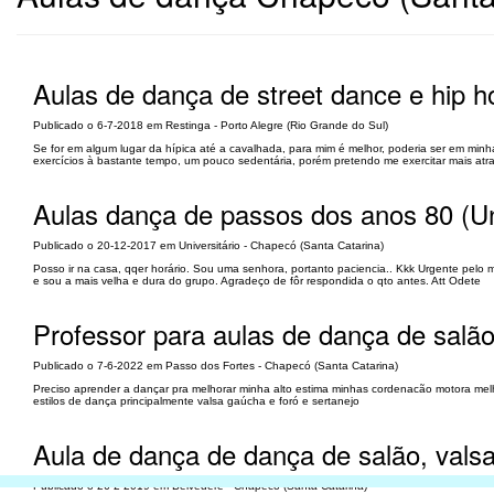
Aulas de dança de street dance e hip h
Publicado o 6-7-2018 em Restinga - Porto Alegre (Rio Grande do Sul)
Se for em algum lugar da hípica até a cavalhada, para mim é melhor, poderia ser em min
exercícios à bastante tempo, um pouco sedentária, porém pretendo me exercitar mais atr
Aulas dança de passos dos anos 80 (Uni
Publicado o 20-12-2017 em Universitário - Chapecó (Santa Catarina)
Posso ir na casa, qqer horário. Sou uma senhora, portanto paciencia.. Kkk Urgente pelo m
e sou a mais velha e dura do grupo. Agradeço de fôr respondida o qto antes. Att Odete
Professor para aulas de dança de salã
Publicado o 7-6-2022 em Passo dos Fortes - Chapecó (Santa Catarina)
Preciso aprender a dançar pra melhorar minha alto estima minhas cordenacão motora melh
estilos de dança principalmente valsa gaúcha e foró e sertanejo
Aula de dança de dança de salão, valsa 
Publicado o 26-2-2019 em Belvedere - Chapecó (Santa Catarina)