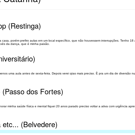
op (Restinga)
ha casa, porém prefiro aulas em um local específico, que não houvessem interrupções. Tenho 18
avés da dança, que é minha paixão.
versitário)
enos uma aula antes de sexta-feira. Depois verei qtas mais preciso. È pra um dia de diversão n
o (Passo dos Fortes)
orar minha saúde física e mental fiquei 20 anos parado preciso voltar a ativa com urgência ap
etc... (Belvedere)