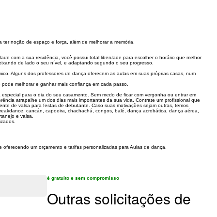
a ter noção de espaço e força, além de melhorar a memória.
de com a sua residência, você possui total liberdade para escolher o horário que melhor
deixando de lado o seu nível, e adaptando segundo o seu progresso.
mico. Alguns dos professores de dança oferecem as aulas em suas próprias casas, num
ocê pode melhorar e ganhar mais confiança em cada passo.
 especial para o dia do seu casamento. Sem medo de ficar com vergonha ou entrar em
rência atrapalhe um dos dias mais importantes da sua vida. Contrate um profissional que
mente de valsa para festas de debutante. Caso suas motivações sejam outras, temos
 breakdance, cancán, capoeira, chachachá, congos, balé, dança acrobática, dança aérea,
tanejo e valsa.
izados.
he oferecendo um orçamento e tarifas personalizadas para Aulas de dança.
é gratuito e sem compromisso
Outras solicitações de