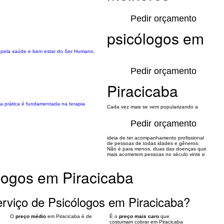
Pedir orçamento
psicólogos em
ar pela saúde e bem estar do Ser Humano,
Pedir orçamento
Piracicaba
ha prática é fundamentada na terapia
Cada vez mais se vem popularizando a
Pedir orçamento
ideia de ter acompanhamento profissional
de pessoas de todas idades e gêneros.
Não é para menos, duas das doenças que
mais acometem pessoas no século vinte e
logos em Piracicaba
rviço de Psicólogos em Piracicaba?
O
preço médio
em Piracicaba é de
É o
preço mais caro
que
costumam cobrar em Piracicaba