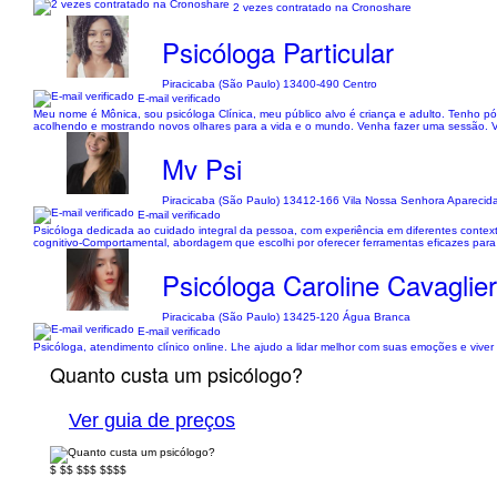
2 vezes contratado na Cronoshare
Psicóloga Particular
Piracicaba (São Paulo) 13400-490 Centro
E-mail verificado
Meu nome é Mônica, sou psicóloga Clínica, meu público alvo é criança e adulto. Tenho 
acolhendo e mostrando novos olhares para a vida e o mundo. Venha fazer uma sessão. Vo
Mv Psi
Piracicaba (São Paulo) 13412-166 Vila Nossa Senhora Aparecid
E-mail verificado
Psicóloga dedicada ao cuidado integral da pessoa, com experiência em diferentes context
cognitivo-Comportamental, abordagem que escolhi por oferecer ferramentas eficazes par
Psicóloga Caroline Cavaglier
Piracicaba (São Paulo) 13425-120 Água Branca
E-mail verificado
Psicóloga, atendimento clínico online. Lhe ajudo a lidar melhor com suas emoções e vive
Quanto custa um psicólogo?
Ver guia de preços
$
$$
$$$
$$$$