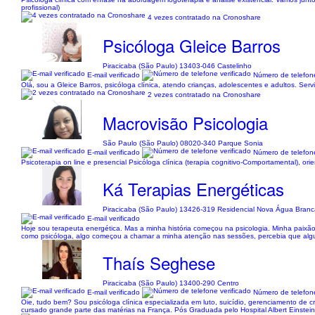
profissional)
4 vezes contratado na Cronoshare
Psicóloga Gleice Barros
Piracicaba (São Paulo) 13403-046 Castelinho
E-mail verificado
Número de telefone
Olá, sou a Gleice Barros, psicóloga clínica, atendo crianças, adolescentes e adultos. Ser
2 vezes contratado na Cronoshare
Macrovisão Psicologia
São Paulo (São Paulo) 08020-340 Parque Sonia
E-mail verificado
Número de telefone
Psicoterapia on line e presencial Psicóloga clínica (terapia cognitivo-Comportamental), ori
Ká Terapias Energéticas
Piracicaba (São Paulo) 13426-319 Residencial Nova Água Branca
E-mail verificado
Hoje sou terapeuta energética. Mas a minha história começou na psicologia. Minha paixão
como psicóloga, algo começou a chamar a minha atenção nas sessões, percebia que algu
Thaís Seghese
Piracicaba (São Paulo) 13400-290 Centro
E-mail verificado
Número de telefone
Oie, tudo bem? Sou psicóloga clínica especializada em luto, suicídio, gerenciamento de 
cursado grande parte das matérias na França. Pós Graduada pelo Hospital Albert Einstei