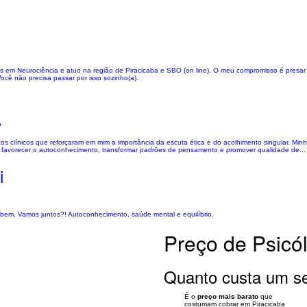
pós em Neurociência e atuo na região de Piracicaba e SBO (on line). O meu compromisso é pres
cê não precisa passar por isso sozinho(a).
a
os clínicos que reforçaram em mim a importância da escuta ética e do acolhimento singular. Min
a favorecer o autoconhecimento, transformar padrões de pensamento e promover qualidade de...
i
r bem. Vamos juntos?! Autoconhecimento, saúde mental e equilíbrio.
Preço de Psicó
Quanto custa um se
É o
preço mais barato
que
costumam cobrar em Piracicaba