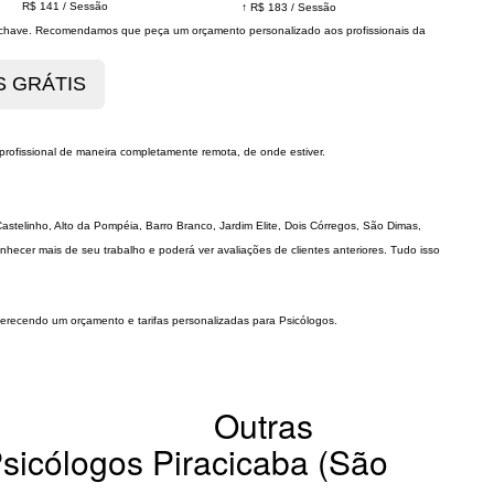
R$ 141
/
Sessão
↑
R$ 183
/
Sessão
s chave. Recomendamos que peça um orçamento personalizado aos profissionais da
profissional de maneira completamente remota, de onde estiver.
astelinho, Alto da Pompéia, Barro Branco, Jardim Elite, Dois Córregos, São Dimas,
hecer mais de seu trabalho e poderá ver avaliações de clientes anteriores. Tudo isso
oferecendo um orçamento e tarifas personalizadas para Psicólogos.
Outras
Psicólogos Piracicaba (São