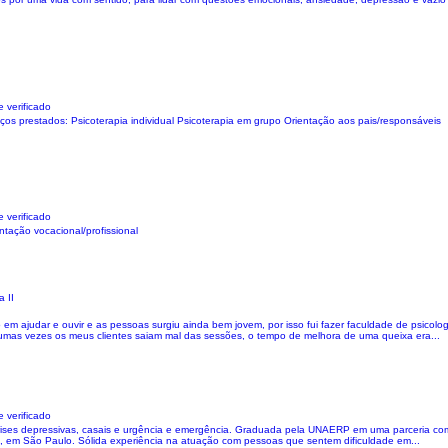
 verificado
viços prestados: Psicoterapia individual Psicoterapia em grupo Orientação aos pais/responsáveis
 verificado
entação vocacional/profissional
 II
 em ajudar e ouvir e as pessoas surgiu ainda bem jovem, por isso fui fazer faculdade de psicol
mas vezes os meus clientes saiam mal das sessões, o tempo de melhora de uma queixa era...
 verificado
crises depressivas, casais e urgência e emergência. Graduada pela UNAERP em uma parceria com 
n, em São Paulo. Sólida experiência na atuação com pessoas que sentem dificuldade em...