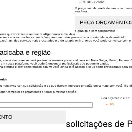
↓
R$ 109
/
Sessão
O preço final depende de vários factore
sua área.
é gratuito e sem compromisso
isas que você sente ou que te aflige nunca é má ideia.
ferecem cada vez melhores condições para que todos possam ter a oportunidade de realizá-lo.
xtra”, um dos serviços mais procurados é o de terapia online, onde você pode conversar com o 
racicaba e região
, mas é claro que se você prefere de maneira presencial, seja em Nova Suíça, Matão, Itaperu, C
, em nossa plataforma você poderá encontrar profissionais que podem te ajudar.
 gratuita e sem compromisso algum! Você ainda terá acesso a seus perfis profissionais para con
aulo)
.
ber um aviso con sua solicitação e os que tiverem interesse entrarão em contato com você, lhe 
a poder comparar os orçamentos e tomar a melhor decisão.
Seu orçamento é de:
– R$
solicitações de 