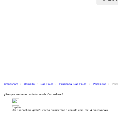
Cronoshare
Domicílio
São Paulo
Piracicaba (São Paulo)
Psicólogos
Psic
¿Por que contratar profissionais da Cronoshare?
É grátis
Use Cronoshare grátis! Receba orçamentos e contate com, até, 4 profissionais.