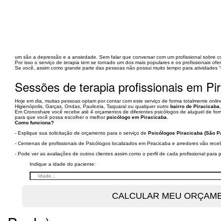
um são a depressão e a ansiedade. Sem falar que conversar com um profissional sobre co
Por isso o serviço de terapia tem se tornado um dos mais populares e os profissionais o
Se você, assim como grande parte das pessoas não possui muito tempo para atividades “e
Sessões de terapia profissionais em Pi
Hoje em dia, muitas pessoas optam por contar com este serviço de forma totalmente online
Higienópolis, Garças, Ondas, Pauliceia, Taquaral ou qualquer outro
bairro de Piracicaba
Em Cronoshare você recebe até 4 orçamentos de diferentes psicólogos de aluguel de forma
para que você possa escolher o melhor
psicólogo em Piracicaba
.
Como funciona?
- Explique sua solicitação de orçamento para o serviço de
Psicólogos Piracicaba (São P
- Centenas de profissionais de Psicólogos localizados em Piracicaba e arredores vão rece
- Pode ver as avaliações de outros clientes assim como o perfil de cada profissional par
Indique a idade do paciente: