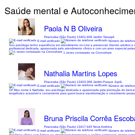
Saúde mental e Autoconhecime
Paola N B Oliveira
Piracicaba (São Paulo) 13401-409 Jardim Tatuapé
E-mail verificado
Número de telefone
Sou psicóloga tenho experiência em atendimento on-Line e presencial. Atendo adultos e 
profissional dedicada, apaixonada pelo atendimento clínico e com um amor especial pelas
1 vezes contratado na Cronoshare
Nathalia Martins Lopes
Piracicaba (São Paulo) 13403-369 Jardim Parque Jupiá
E-mail verificado
Número de telefone
Ol! Meu nome é Nathalia, sou psicóloga dedicada e apaixonada pela promoção do bem-es
terapêutico acessível e conveniente para quem busca transformação e crescimento pessoal
Bruna Priscila Corrêa Escob
Piracicaba (São Paulo) 13417-445 Nova América
E-mail verificado
Número de telefone
Psicóloga clínica com ênfase na abordagem logoterapia e análise existencial. Vamos junt