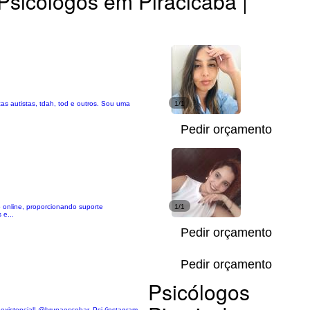
Psicólogos em Piracicaba |
as autistas, tdah, tod e outros. Sou uma
1/1
Pedir orçamento
 online, proporcionando suporte
1/1
 e...
Pedir orçamento
Pedir orçamento
Psicólogos
existencial! @brunaescobar. Psi (instagram