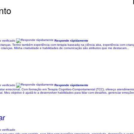
nto
 verificado
Responde rápidamente
crianças. Tenho também experiência com terapia baseada na ciência aba, experiência com crianç
 crianças. Minha criatividade e habilidades de comunicação são atributos que me destacam...
 verificado
Responde rápidamente
tar emocional. Com formação em Terapia Cognitivo-Comportamental (TCC), ofereço atendimento
. Meu objetivo é ajudá-lo a desenvolver habilidades para lidar com desafios, gerenciar emoções
ar
 verificado
os por uma vida com sentido, para lidar com questões emocionais, ansiedade, depressão e vazio 