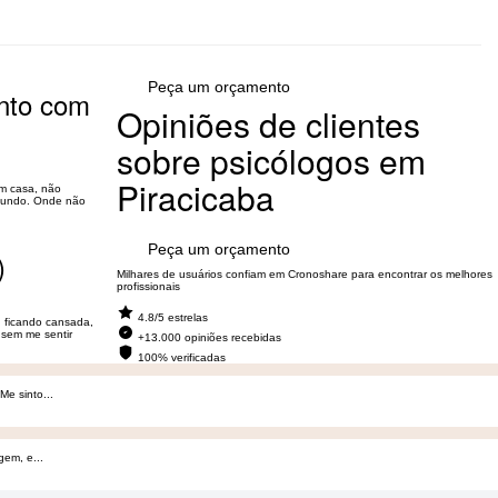
Peça um orçamento
ento com
Opiniões de clientes
sobre psicólogos em
Piracicaba
em casa, não
o mundo. Onde não
Peça um orçamento
)
Milhares de usuários confiam em Cronoshare para encontrar os melhores
profissionais
4.8/5 estrelas
u ficando cansada,
 sem me sentir
+13.000 opiniões recebidas
100% verificadas
e sinto...
gem, e...