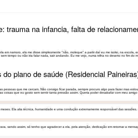
: trauma na infancia, falta de relacionam
a em namoro, ela me disse simplesmente "não, moleque" a partir daí eu me isolei, na escola, 
ia sem tempo ou não iria falar nada, sair andando. Eu me vejo, numa trilha no deserto no fim d
és do plano de saúde (Residencial Paineiras
as pessoas que me cercam. Não consigo ficar parada, sempre procuro algo para fazer mas esto
 as coisas que eu gosto sem sentir tanta pressão assim. Queria poder desabafar com meu amigo
s meses. Ela alia técnica, humanidade e uma condução extremamente responsável das sessões. M
curava, sendo assim, só tenho que agradecer a ela, pela atenção, dedicação em retornar a mensa