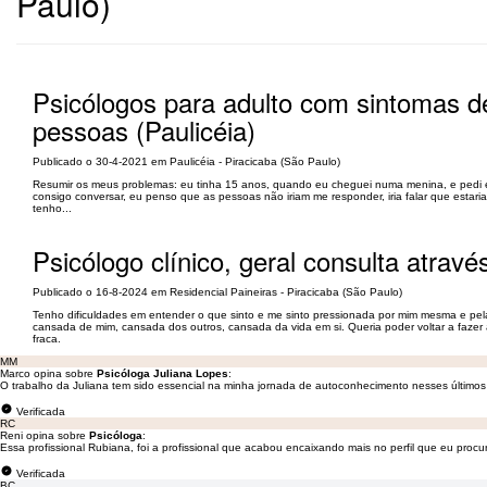
Paulo)
Psicólogos para adulto com sintomas de
pessoas (Paulicéia)
Publicado o 30-4-2021 em Paulicéia - Piracicaba (São Paulo)
Resumir os meus problemas: eu tinha 15 anos, quando eu cheguei numa menina, e pedi el
consigo conversar, eu penso que as pessoas não iriam me responder, iria falar que estar
tenho...
Psicólogo clínico, geral consulta atrav
Publicado o 16-8-2024 em Residencial Paineiras - Piracicaba (São Paulo)
Tenho dificuldades em entender o que sinto e me sinto pressionada por mim mesma e pel
cansada de mim, cansada dos outros, cansada da vida em si. Queria poder voltar a fazer
fraca.
MM
Marco opina sobre
Psicóloga Juliana Lopes
:
O trabalho da Juliana tem sido essencial na minha jornada de autoconhecimento nesses último
Verificada
RC
Reni opina sobre
Psicóloga
:
Essa profissional Rubiana, foi a profissional que acabou encaixando mais no perfil que eu pro
Verificada
BC